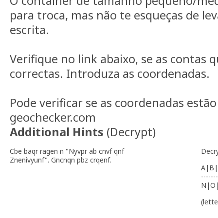
O container de tamanho pequeno/méd
para troca, mas não te esqueças de lev
escrita.
Verifique no link abaixo, se as contas 
correctas. Introduza as coordenadas.
Pode verificar se as coordenadas estão
geochecker.com
Additional Hints
(
Decrypt
)
Cbe baqr ragen n "Nyvpr ab cnvf qnf
Decr
Znenivyunf". Gncnqn pbz crqenf.
A|B|
-------
N|O
(lett