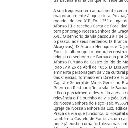
Barbacena é uma vila que foi sede de c
A sua freguesia tem actualmente cerca 
maioritariamente à agricultura. Povoaç
meados do séc. XIII. Em 1251 o lugar d
Afonso III e recebeu Carta de Foral dada
tem por orago Nossa Senhora da Graça,
XVII. O senhorio da vila passou a 1 de
o passou aos seus herdeiros: D. Branca
Alcáçovas), D. Afonso Henriques e D. Jo
Foi este último que mandou reconstrui
adquiriu o senhorio de Barbacena por 2
Afonso Furtado de Castro do Rio de Mend
João IV a 26 de Abril de 1655. D. Luís 
eminente personagem da vida cultural 
das Ciências, formado em Direito e Filo
Capitão-General de Minas Gerais no Bra
Guerra da Restauração, a vila de Barbac
e ficou parcialmente destruída após a c
relevância o Pelourinho da vila (séc. XV
de Nossa Senhora do Paço (séc. XVI-XVII
Igreja de Nossa Senhora da Luz, edifica
Praça da vila que funcionou o Hospital 
também o Castelo de Fontalva, um caste
onde já existiria uma fortaleza mais an