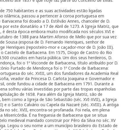
oncelho até 1837 e que hoje faz parte do Concelho de Elvas.
de 750 habitantes e as suas actividades estão ligadas
ão islâmica, passou a pertencer à coroa portuguesa em
e Barvacena foi doado a D. Estêvão Annes, chanceler de D.
 por este donatário a 17 de Abril de 1273. A Igreja Matriz, que
 é desta época embora muito modificada nos séculos XVI e
 Outubro de 1388 para Martim Afonso de Mello que por sua vez
 de Sousa (esposa de D. Fernando Henriques, senhor de
rge Henriques (reposteiro-mor e caçador-mor de D. João III).
r o Castelo de Barbacena. Em 1575, Diogo de Castro do Rio
8.500 cruzados em hasta pública. Um dos seus herdeiros, D.
onça, foi o 1º Visconde de Barbacena, título atribuído por D.
António Furtado de Mendonça foi o 1º Conde de Barbacena:
portuguesa do séc. XVIII, um dos fundadores da Academia Real
sofia, veador da Princesa D. Carlota Joaquina e Governador e
sil, onde fundou a cidade de Barbacena em 1791. Durante a
ena sofreu várias investidas por parte das tropas espanholas
apitulação de 1658. Para além da Igreja Matriz, são de
I), bem como a Igreja de São Sebastião (séc. XVI-XVII), a Igreja
) e o Santo Calvário ou Capela da Nazaré (séc. XVIII). A antiga
da no séc. XVII, encontra-se profanada. Foi nela, em plena
da Misericórdia. É na freguesia de Barbacena que se situa
lo medieval mandado construir por Pêro da Silva no séc. XV
tiga. Legou o seu nome a um município brasileiro do Estado de