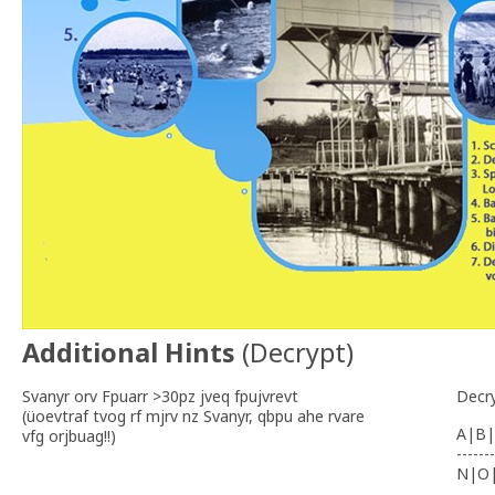
Additional Hints
(
Decrypt
)
Svanyr orv Fpuarr >30pz jveq fpujvrevt
Decr
(üoevtraf tvog rf mjrv nz Svanyr, qbpu ahe rvare
A|B|
vfg orjbuag!!)
-------
N|O