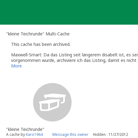
Skip
to
content
"kleine Teichrunde" Multi-Cache
This cache has been archived.
Maxwell-Smart: Da das Listing seit längerem disabelt ist, es s
vorgenommen wurde, archiviere ich das Listing, damit es nicht
Wenn Du an dieser Stelle wieder einen Cache platzieren möchte
More
Mangels Wartung archivierte Caches werden allerdings nicht m
Maxwell-Smart
Volunteer Reviewer Geocaching.com Deutschland
"kleine Teichrunde"
A cache by
Karo1964
Message this owner
Hidden : 11/27/2012