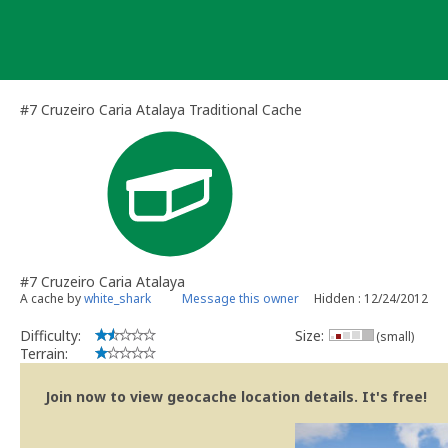
Skip
to
content
#7 Cruzeiro Caria Atalaya Traditional Cache
#7 Cruzeiro Caria Atalaya
A cache by
white_shark
Message this owner
Hidden : 12/24/2012
Difficulty:
Size:
(small)
Terrain:
Join now to view geocache location details. It's free!