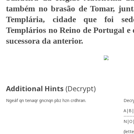
também no brasão de Tomar, jun
Templária, cidade que foi s
Templários no Reino de Portugal e
sucessora da anterior.
Additional Hints
(
Decrypt
)
Ngeáf qn tenaqr gncnqn pbz hzn crdhran.
Decr
A|B|
-------
N|O
(lett