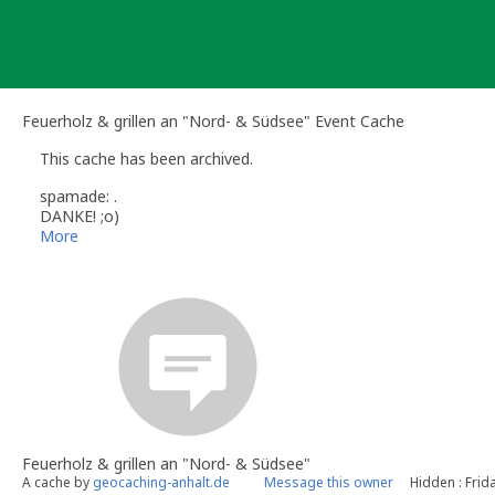
Skip
to
content
Feuerholz & grillen an "Nord- & Südsee" Event Cache
This cache has been archived.
spamade: .
DANKE! ;o)
More
Feuerholz & grillen an "Nord- & Südsee"
A cache by
geocaching-anhalt.de
Message this owner
Hidden : Frid