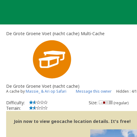
Skip
to
content
De Grote Groene Voet (nacht cache) Multi-Cache
De Grote Groene Voet (nacht cache)
A cache by
Massie_ & Ari op Safari
Message this owner
Hidden : 4/
Difficulty:
Size:
(regular)
Terrain:
Join now to view geocache location details. It's free!