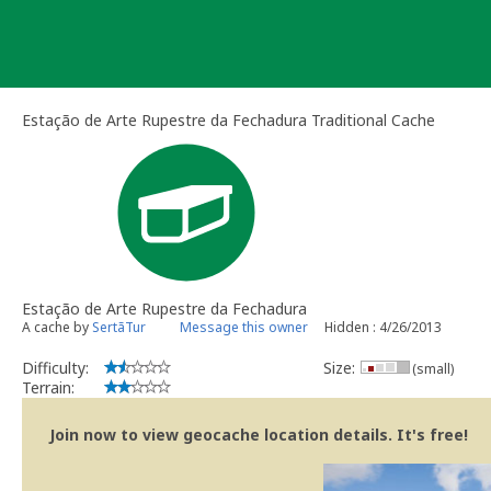
Skip
to
content
Estação de Arte Rupestre da Fechadura Traditional Cache
Estação de Arte Rupestre da Fechadura
A cache by
SertãTur
Message this owner
Hidden : 4/26/2013
Difficulty:
Size:
(small)
Terrain:
Join now to view geocache location details. It's free!