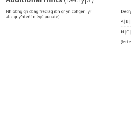
Nh obhg qh cbag frecrag (bh qr yn cbhger : yr
Decr
abz qr y’nteèf n égé punaté)
A|B|
-------
N|O
(lett