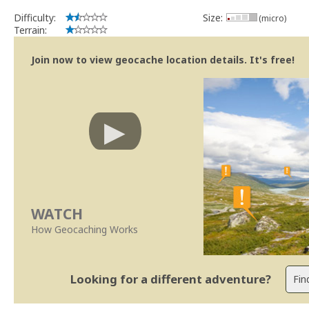
implicações que as guidelines actuais indicam.
Difficulty:
Size:
(micro)
Se no local existe algum container, por favor recolha-o a fim de 
Terrain:
Obrigado
[b] btreviewer [/b]
Join now to view geocache location details. It's free!
Geocaching.com Volunteer Cache Reviewer
[url=http://support.groundspeak.com/index.php?pg=kb.page&id=77]
WATCH
How Geocaching Works
Looking for a different adventure?