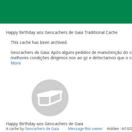
Skip
to
content
Happy Birthday aos Geocachers de Gaia Traditional Cache
This cache has been archived.
Geocachers de Gaia: Após alguns pedidos de manutenção do c
melhores condições dirigimos nos ao gz e detectamos que o con
de explicar! E desaparecimentos de containers, de peso consid
More
Numa ida ao gz para avaliarmos a situação e arranjarmos uma s
O que já por si é perigoso devido a perigo de cortes, como t
sinais de que está a ser ocupada talvez por sem abrigos! Não
Muito obrigado pelas vossas visitas!
Boas cachadas
Happy Birthday aos Geocachers de Gaia
A cache by
Geocachers de Gaia
Message this owner
Hidden : 6/10/