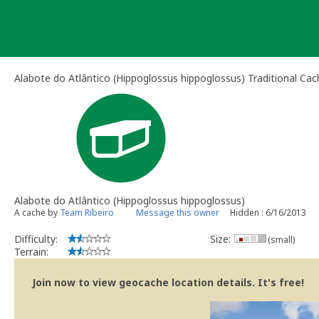
Skip
to
content
Alabote do Atlântico (Hippoglossus hippoglossus) Traditional Cac
Alabote do Atlântico (Hippoglossus hippoglossus)
A cache by
Team Ribeiro
Message this owner
Hidden : 6/16/2013
Difficulty:
Size:
(small)
Terrain:
Join now to view geocache location details. It's free!