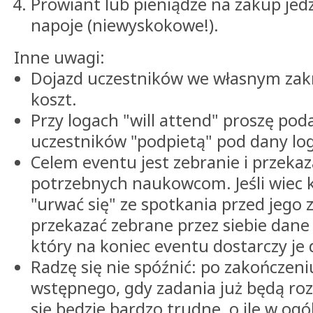
Prowiant lub pieniądze na zakup jed
napoje (niewyskokowe!).
Inne uwagi:
Dojazd uczestników we własnym zakr
koszt.
Przy logach "will attend" proszę pod
uczestników "podpietą" pod dany log
Celem eventu jest zebranie i przeka
potrzebnych naukowcom. Jeśli wiec k
"urwać się" ze spotkania przed jego
przekazać zebrane przez siebie dane
który na koniec eventu dostarczy je
Radzę się nie spóźnić: po zakończen
wstępnego, gdy zadania już będą roz
się będzie bardzo trudne, o ile w ogó