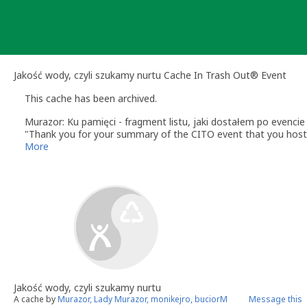
Skip
to
content
Jakość wody, czyli szukamy nurtu Cache In Trash Out® Event
This cache has been archived.
Murazor: Ku pamięci - fragment listu, jaki dostałem po evencie
"Thank you for your summary of the CITO event that you hoste
similar scientific events will be published in the future, but we 
More
Jakość wody, czyli szukamy nurtu
A cache by
Murazor, Lady Murazor, monikejro, buciorM
Message this