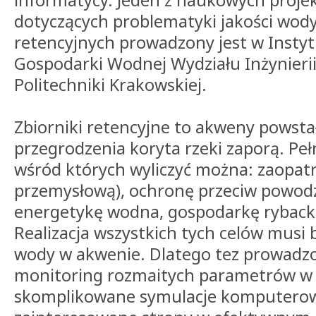
informatycy. Jeden z naukowych proj
dotyczących problematyki jakości wody
retencyjnych prowadzony jest w Instytuc
Gospodarki Wodnej Wydziału Inżynieri
Politechniki Krakowskiej.
Zbiorniki retencyjne to akweny powsta
przegrodzenia koryta rzeki zaporą. Pełn
wśród których wyliczyć można: zaopatr
przemysłową), ochronę przeciw powod
energetykę wodna, gospodarkę rybacką
Realizacja wszystkich tych celów musi
wody w akwenie. Dlatego tez prowadz
monitoring rozmaitych parametrów w te
skomplikowane symulacje komputero