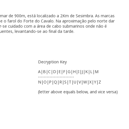
mar de 900m, está localizado a 2Km de Sesimbra. As marcas
 e o farol do Forte do Cavalo. Na aproximação pelo norte dar
r-se cuidado com a área de cabo submarinos onde não é
uentes, levantando-se ao final da tarde.
Decryption Key
A|B|C|D|E|F|G|H|I|J|K|L|M
-------------------------
N|O|P|Q|R|S|T|U|V|W|X|Y|Z
(letter above equals below, and vice versa)