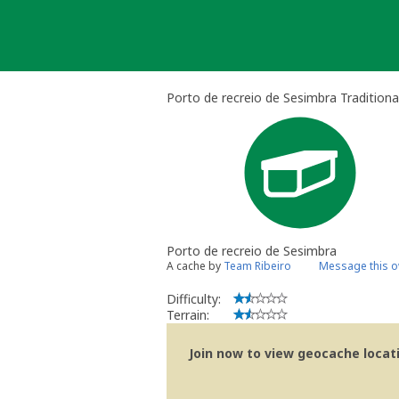
Skip
to
content
Porto de recreio de Sesimbra Tradition
Porto de recreio de Sesimbra
A cache by
Team Ribeiro
Message this 
Difficulty:
Terrain:
Join now to view geocache locatio