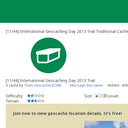
Skip
to
content
[11/44] International Geocaching Day 2013 Trail Traditional Cach
[11/44] International Geocaching Day 2013 Trail
A cache by
Team GeocacherZONE
Message this owner
Hidden : 8/9
Difficulty:
Size:
(small)
Terrain:
Join now to view geocache location details. It's free!