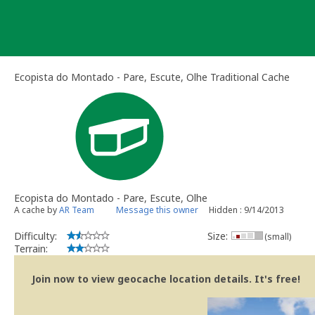
Skip
to
content
Ecopista do Montado - Pare, Escute, Olhe Traditional Cache
Ecopista do Montado - Pare, Escute, Olhe
A cache by
AR Team
Message this owner
Hidden : 9/14/2013
Difficulty:
Size:
(small)
Terrain:
Join now to view geocache location details. It's free!