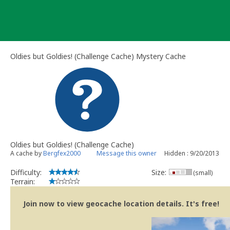
Skip
to
content
Oldies but Goldies! (Challenge Cache) Mystery Cache
Oldies but Goldies! (Challenge Cache)
A cache by
Bergfex2000
Message this owner
Hidden : 9/20/2013
Difficulty:
Size:
(small)
Terrain:
Join now to view geocache location details. It's free!