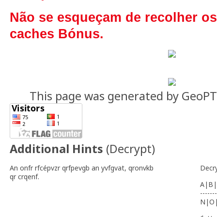
Não se esqueçam de recolher os
caches Bónus.
This page was generated by GeoP
Additional Hints
(
Decrypt
)
An onfr rfcépvzr qrfpevgb an yvfgvat, qronvkb
Decr
qr crqenf.
A|B|
-------
N|O