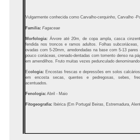
Vulgarmente conhecida como Carvalho-cerquinho, Carvalho -P
Familia:
Fagaceae
Morfologia:
Árvore até 20m, de copa ampla, casca cinzen
fendida nos troncos e ramos adultos. Folhas subcoriáceas,
ovadas com 5-20mm, arredondadas na base com 5-13 pares de
pouco coriáceas, crenado-dentadas com tomento denso na págin
em amendilhos. Fruto muitas vezes pedunculado denominando
E
cologia:
E
ncostas frescas e depressões em solos calcários o
em encosta secas, quentes e pedregosas, sebes, fre
.
acentuados
Fenologia:
Abril - Maio
Fitogeografia:
Ibérica (Em Portugal Beiras, Estremadura, Alent