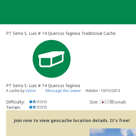
Skip
to
content
PT Serra S. Luis # 14 Quercus faginea Traditional Cache
PT Serra S. Luis # 14 Quercus faginea
A cache by
Zylion
Message this owner
Hidden : 10/15/2013
Difficulty:
Size:
(small)
Terrain:
Join now to view geocache location details. It's free!