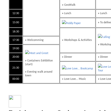
»
GeoWalk
12:30
»
Lunch
»
Lunch
15:00
»
To define
Peddy Paper
16:30
Falling
17:30
»
Welcomming
»
Workshops & Activities
»
Workshop
19:00
Meet and Greet
20:00
»
Dinner
»
Dinner
»
Containers Exhibition
(start)
Love Lo
21:30
Love Love... Bootcamp
Tour
»
Evening walk around
town
00:00
»
Love Love... Music
»
Love Love