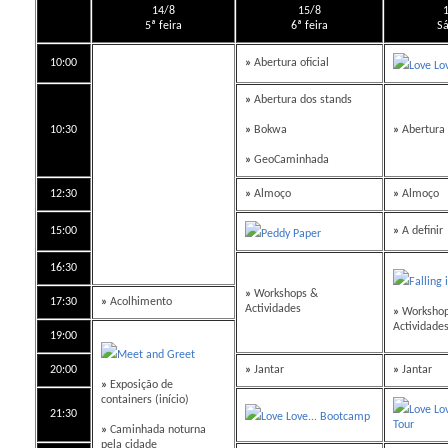
14/8
15/8
5ª feira
6ª feira
S
10:00
»
Abertura oficial
Love Lov
»
Abertura dos stands
10:30
»
Bokwa
»
Abertura 
»
GeoCaminhada
12:30
»
Almoço
»
Almoço
15:00
»
A definir
Peddy Paper
16:30
Falling 
»
Workshops &
17:30
»
Acolhimento
Actividades
»
Workshop
Actividade
19:00
Meet and Greet
20:00
»
Jantar
»
Jantar
»
Exposição de
containers (início)
Love Lo
21:30
Love Love... Bootcamp
Tour
»
Caminhada noturna
pela cidade