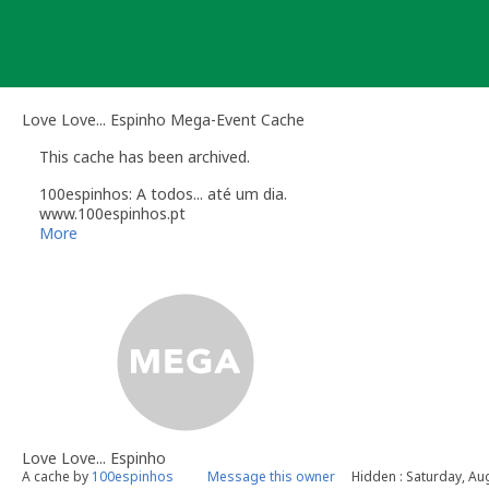
Skip
to
content
Love Love... Espinho Mega-Event Cache
This cache has been archived.
100espinhos: A todos... até um dia.
www.100espinhos.pt
www.facebook.com/100espinhos
More
Love Love... Espinho
A cache by
100espinhos
Message this owner
Hidden : Saturday, Au