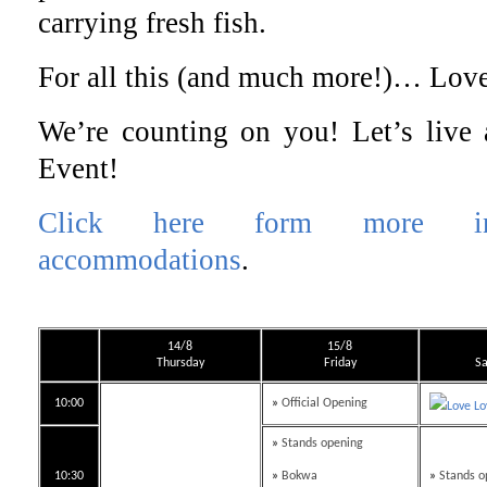
carrying fresh fish.
For all this (and much more!)… Lo
We’re counting on you! Let’s liv
Event!
Click here form more inf
accommodations
.
14/8
15/8
Thursday
Friday
Sa
10:00
»
Official Opening
Love Lo
»
Stands opening
10:30
»
Bokwa
»
Stands o