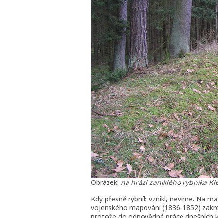
Obrázek:
na hrázi zaniklého rybníka Kl
Kdy přesně rybník vznikl, nevíme. Na ma
vojenského mapování (1836-1852) zakre
protože do odpovědné práce dnešních ka