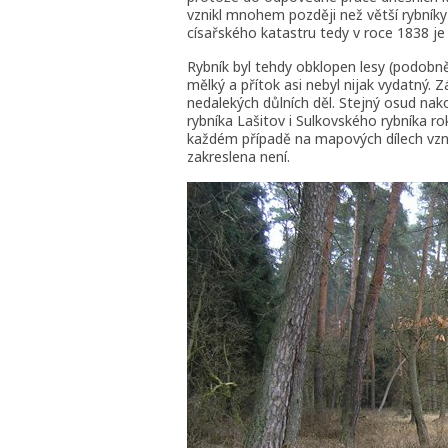
vznikl mnohem později než větší rybníky 
císařského katastru tedy v roce 1838 je 
Rybník byl tehdy obklopen lesy (podobně
mělký a přítok asi nebyl nijak vydatný. 
nedalekých důlních děl. Stejný osud nakon
rybníka Lašitov i Sulkovského rybníka ro
každém případě na mapových dílech vznik
zakreslena není.