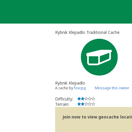
Skip
to
content
Rybnik Klepadlo Traditional Cache
Rybnik Klepadlo
A cache by
foxcpg
Message this owner
Difficulty:
Terrain:
Join now to view geocache locatio