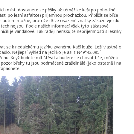
ích míst, dostanete se pěšky až téměř ke keši po pohodlné
i po lesní asfaltce) příjemnou procházkou. Přiblížit se blíže
 je autem možné, protože dříve osazené značky zákazu vjezdu
ístech nejsou. Podle našich informací však tyto zákazové
ničili je vandalové. Tak raději neriskujte nepříjemnosti s lesníky
ívat se k nedalekému jezírku zvanému Kačí louže. Leží vlastně o
adlo. Nejlepší výhled na jezírko je asi z N49°42.095´
řehu. Když budete mít štěstí a budete se chovat tiše, můžete
e pozor břehy tu jsou podmáčené zrašelinělé (jako ostatně i na
ezapadnete.