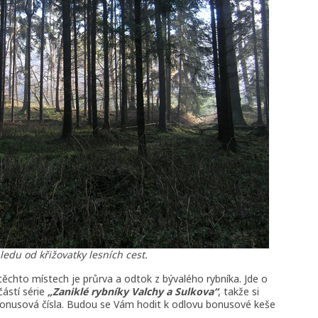
ledu od křižovatky lesních cest.
 těchto místech je průrva a odtok z bývalého rybníka. Jde o
částí série
„Zaniklé rybníky Valchy a Sulkova“
, takže si
nusová čísla. Budou se Vám hodit k odlovu bonusové keše