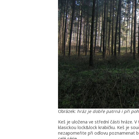
Obrázek:
hráz je dobře patrná i při poh
Keš je uložena ve střední části hráze. V
klasickou lock&lock krabičku. Keš je sou
nezapomeňte při odlovu poznamenat bo
celé série.