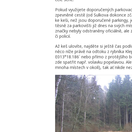
Pokud využijete doporučených parkovac
zpevněné cestě (od Sulkova dokonce zčást
ke keši, než jsou doporučené parkingy,
těsně za parkovišti již dnes na svých m
značky nebyly odstraněny oficiálně, ale z
či policií.
Až keš ulovíte, najděte si ještě čas pod
něco níže právě na odtoku z rybníka Klep
E013°18.186´ nebo přímo z protějšího b
zde spatřit např. volavku popelavou. Al
mnoha místech v okolí), tak ať nikde n