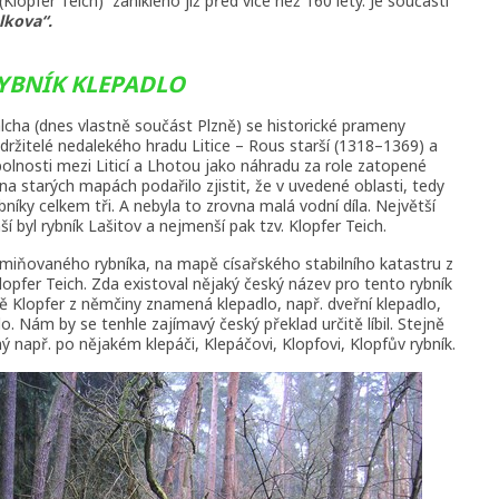
Klopfer Teich) zaniklého již před více než 160 lety. Je součástí
lkova“.
YBNÍK KLEPADLO
lcha (dnes vlastně součást Plzně) se historické prameny
 držitelé nedalekého hradu Litice – Rous starší (1318–1369) a
olnosti mezi Liticí a Lhotou jako náhradu za role zatopené
 starých mapách podařilo zjistit, že v uvedené oblasti, tedy
bníky celkem tři. A nebyla to zrovna malá vodní díla. Největší
í byl rybník Lašitov a nejmenší pak tzv. Klopfer Teich.
miňovaného rybníka, na mapě císařského stabilního katastru z
lopfer Teich. Zda existoval nějaký český název pro tento rybník
ě Klopfer z němčiny znamená klepadlo, např. dveřní klepadlo,
o. Nám by se tenhle zajímavý český překlad určitě líbil. Stejně
 např. po nějakém klepáči, Klepáčovi, Klopfovi, Klopfův rybník.