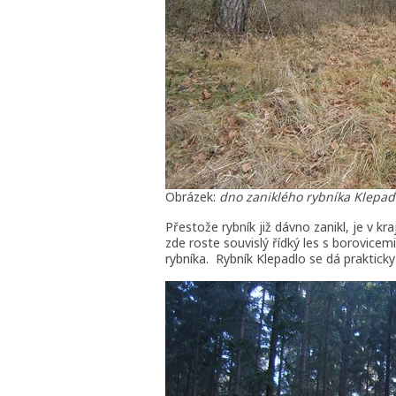
Obrázek:
dno zaniklého rybníka Klepad
Přestože rybník již dávno zanikl, je v kr
zde roste souvislý řídký les s borovicem
rybníka. Rybník Klepadlo se dá praktick