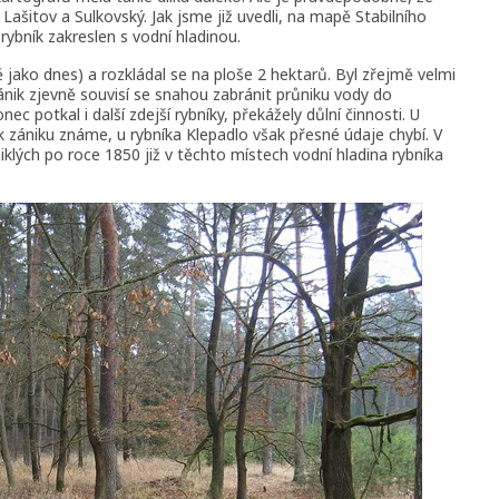
Lašitov a Sulkovský. Jak jsme již uvedli, na mapě Stabilního
rybník zakreslen s vodní hladinou.
 jako dnes) a rozkládal se na ploše 2 hektarů. Byl zřejmě velmi
Zánik zjevně souvisí se snahou zabránit průniku vody do
ec potkal i další zdejší rybníky, překážely důlní činnosti. U
k zániku známe, u rybníka Klepadlo však přesné údaje chybí. V
lých po roce 1850 již v těchto místech vodní hladina rybníka