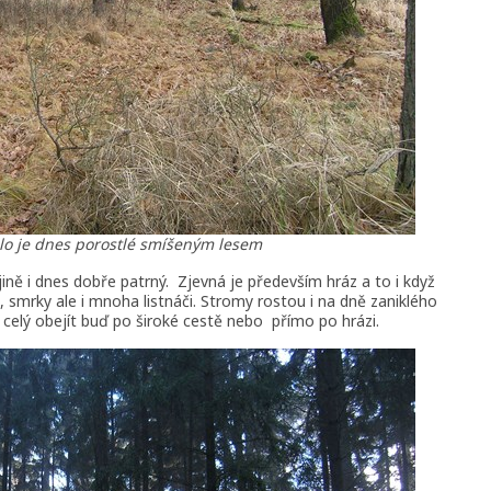
lo je dnes porostlé smíšeným lesem
ajině i dnes dobře patrný. Zjevná je především hráz a to i když
i, smrky ale i mnoha listnáči. Stromy rostou i na dně zaniklého
y celý obejít buď po široké cestě nebo přímo po hrázi.