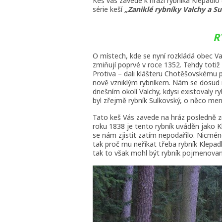
Keš vás zavede k hrázi rybníka Klepadlo (
série keší
„Zaniklé rybníky Valchy a Su
R
O místech, kde se nyní rozkládá obec Va
zmiňují poprvé v roce 1352. Tehdy totiž
Protiva – dali klášteru Chotěšovskému p
nově vzniklým rybníkem. Nám se dosud na
dnešním okolí Valchy, kdysi existovaly ry
byl zřejmě rybník Sulkovský, o něco menš
Tato keš Vás zavede na hráz posledně z
roku 1838 je tento rybník uváděn jako K
se nám zjistit zatím nepodařilo. Nicmén
tak proč mu neříkat třeba rybník Klepadl
tak to však mohl být rybník pojmenovaný