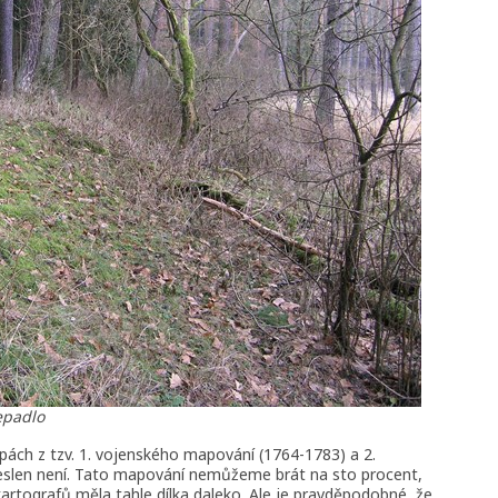
epadlo
pách z tzv. 1. vojenského mapování (1764-1783) a 2.
slen není. Tato mapování nemůžeme brát na sto procent,
rtografů měla tahle dílka daleko. Ale je pravděpodobné, že