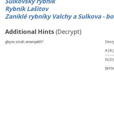
Sulkovský rybník
Rybník Lašitov
Zaniklé rybníky Valchy a Sulkova - b
Additional Hints
(
Decrypt
)
gbyvx xzrah anwrqabh?
Decr
A|B|
-------
N|O
(lett