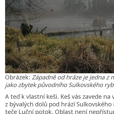
Obrázek:
Západně od hráze je jedna z 
jako zbytek původního Sulkovského ryb
A teď k vlastní keši. Keš vás zavede na
z bývalých dolů pod hrází Sulkovského 
teče Luční potok. Oblast není nepřístup