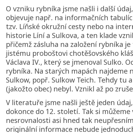
O vzniku rybníka jsme našli i další údaj
objevuje např. na informačních tabulí
tzv. Líňské okružní cesty nebo na inte
historie Líní a Sulkova, a ten klade vzni
přičemž zásluha na založení rybníka je
jistému proboštovi chotěšovského kláš
Václava IV., který se jmenoval Sulko. O
rybníka. Na starých mapách najdeme n
Sulkow, popř. Sulkow Teich. Tehdy tu a
(jakožto obec) nebyl. Vznikl až po zruše
V literatuře jsme našli ještě jeden údaj
dokonce do 12. století. Tak si můžeme 
nesrovnalosti asi hned tak neupřesním
originální informace nebude jednoduc