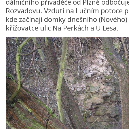
dálničního přivaděče od Plzně odbočuje
Rozvadovu. Vzdutí na Lučním potoce pa
kde začínají domky dnešního (Nového) S
křižovatce ulic Na Perkách a U Lesa.