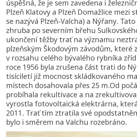
úspěšná, že je sem zavedena i železniční
Plzeň Klatovy a Plzeň Domažlice mezi s
se nazývá Plzeň-Valcha) a Nýřany. Tato 
zhruba po severním břehu Sulkovského
ukončení těžby trať na významu neztrat
plzeňským Škodovým závodům, které z
v rozsahu celého bývalého rybníka zřídi
roce 1956 byla zrušena část trati do N
tisíciletí již mocnost skládkovaného m
místech dosahovala přes 25 m.Od počátk
probíhala rekultivace a na zrekultivo
vyrostla fotovoltaická elektrárna, kter
2011. Trať tím ztratila své opodstatněn
bylo i směrem na Valchu rozebráno.