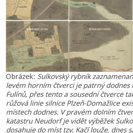
Obrázek:
Sulkovský rybník zaznamenan
levém horním čtverci je patrný dodnes e
Fulínů, přes tento a sousední čtverce t
růžová linie silnice Plzeň-Domažlice exis
místech dodnes. V pravém dolním čtverc
katastru Neudorf je vidět výběžek Sulko
dosahuje do míst tzv. Kačí louže, dnes