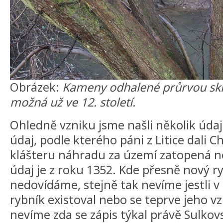
Obrázek:
Kameny odhalené průrvou sklá
možná už ve 12. století.
Ohledně vzniku jsme našli několik údaj
údaj, podle kterého páni z Litice dali
klášteru náhradu za území zatopená 
údaj je z roku 1352. Kde přesně nový ry
nedovídáme, stejně tak nevíme jestli v
rybník existoval nebo se teprve jeho vz
nevíme zda se zápis týkal právě Sulkov