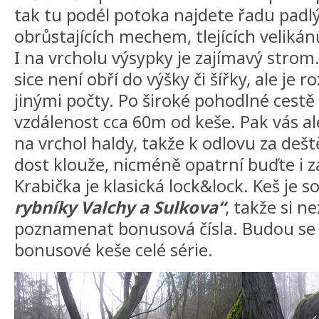
tak tu podél potoka najdete řadu pad
obrůstajících mechem, tlejících velikán
I na vrcholu výsypky je zajímavý strom.
sice není obří do výšky či šířky, ale je
jinými počty. Po široké pohodlné cestě 
vzdálenost cca 60m od keše. Pak vás al
na vrchol haldy, takže k odlovu za dešt
dost klouže, nicméně opatrní buďte i 
Krabička je klasická lock&lock. Keš je s
rybníky Valchy a Sulkova“
, takže si 
poznamenat bonusová čísla. Budou se
bonusové keše celé série.