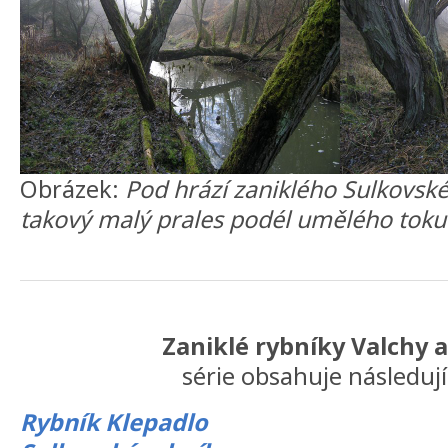
Obrázek:
Pod hrází zaniklého Sulkovsk
takový malý prales podél umělého toku
Zaniklé rybníky Valchy 
série obsahuje následují
Rybník Klepadlo