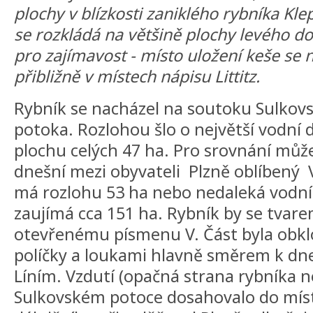
plochy v blízkosti zaniklého rybníka Kl
se rozkládá na většině plochy levého d
pro zajímavost - místo uložení keše se
přibližně v místech nápisu Littitz.
Rybník se nacházel na soutoku Sulkov
potoka. Rozlohou šlo o největší vodní dí
plochu celých 47 ha. Pro srovnání můž
dnešní mezi obyvateli Plzně oblíbený 
má rozlohu 53 ha nebo nedaleká vodní
zaujímá cca 151 ha. Rybník by se tvare
otevřenému písmenu V. Část byla obklo
políčky a loukami hlavně směrem k dn
Líním. Vzdutí (opačná strana rybníka ne
Sulkovském potoce dosahovalo do míst