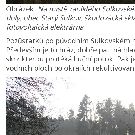
Obrázek:
Na místě zaniklého Sulkovskéh
doly, obec Starý Sulkov, škodovácká sk
fotovoltaická elektrárna
Pozůstatků po původním Sulkovském ry
Především je to hráz, dobře patrná hla
skrz kterou protéká Luční potok. Pak j
vodních ploch po okrajích rekultivovan