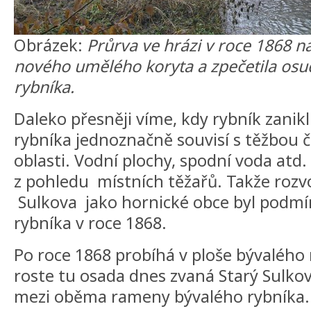
Obrázek:
Průrva ve hrázi v roce 1868 n
nového umělého koryta a zpečetila osu
rybníka.
Daleko přesněji víme, kdy rybník zanikl
rybníka jednoznačně souvisí s těžbou č
oblasti. Vodní plochy, spodní voda atd. 
z pohledu místních těžařů. Takže rozvo
Sulkova jako hornické obce byl podm
rybníka v roce 1868.
Po roce 1868 probíhá v ploše bývalého 
roste tu osada dnes zvaná Starý Sulko
mezi oběma rameny bývalého rybníka. 