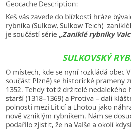
Geocache Description:
Keš vás zavede do blízkosti hráze býv
rybníka (Sulkow, Sulkow Teich) zaniklé
je součástí série
„Zaniklé rybníky Valc
SULKOVSKÝ RYB
O místech, kde se nyní rozkládá obec V
součást Plzně) se historické prameny z
1352. Tehdy totiž držitelé nedalekého 
starší (1318–1369) a Protiva – dali kl
polnosti mezi Liticí a Lhotou jako náh
nově vzniklým rybníkem. Nám se dosu
podařilo zjistit, že na Valše a okolí kdy