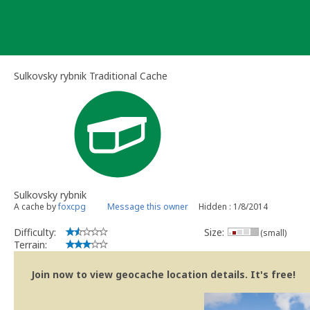
Skip
to
content
Sulkovsky rybnik Traditional Cache
Sulkovsky rybnik
A cache by
foxcpg
Message this owner
Hidden : 1/8/2014
Difficulty:
Size:
(small)
Terrain:
Join now to view geocache location details. It's free!