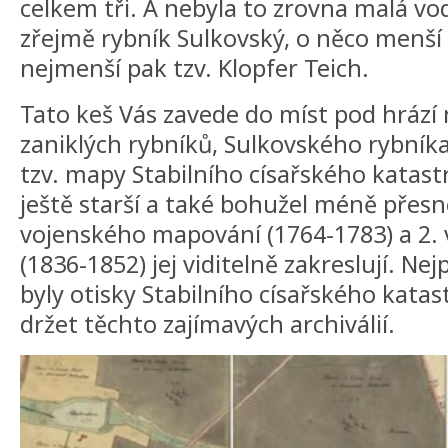
celkem tři. A nebyla to zrovna malá vodn
zřejmě rybník Sulkovský, o něco menší 
nejmenší pak tzv. Klopfer Teich.
Tato keš Vás zavede do míst pod hrází 
zaniklých rybníků, Sulkovského rybníka
tzv. mapy Stabilního císařského katastr
ještě starší a také bohužel méně přesn
vojenského mapování (1764-1783) a 2.
(1836-1852) jej viditelně zakreslují. Ne
byly otisky Stabilního císařského kata
držet těchto zajímavých archiválií.