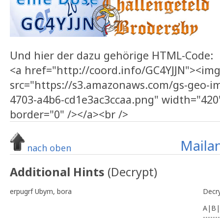
Und hier der dazu gehörige HTML-Code:
<a href="http://coord.info/GC4YJJN"><im
src="https://s3.amazonaws.com/gs-geo-i
4703-a4b6-cd1e3ac3ccaa.png" width="420
border="0" /></a><br />
Mailan
nach oben
Additional Hints
(
Decrypt
)
erpugrf Ubym, bora
Decr
A|B|
-------