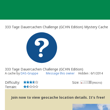
Skip
to
content
333 Tage Dauercachen Challenge (GCHN Edition) Mystery Cache
333 Tage Dauercachen Challenge (GCHN Edition)
A cache by
DAS-Gruppe
Message this owner
Hidden : 6/1/2014
Difficulty:
Size:
(micro)
Terrain:
Join now to view geocache location details. It's free!