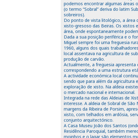
podemos encontrar algumas áreas o
(o termo “Sobral” deriva do latim Su
sobreiros).
Do ponto de vista litológico, a áre
xisto-gresoso das Beiras. Os xisto
área, onde espontaneamente podemos
Dada a sua posição periférica e o for
Miguel sempre foi uma freguesia rur
1960, alguns dos quais trabalhador
local assentava na agricultura de sub
produção de carvão.
Actualmente, a freguesia apresenta 
correspondendo a uma estrutura etár
A actividade económica local contin
sendo que para além da agricultura e
exploração de xisto. Na aldeia exist
o mercado nacional e internacional.
Integrada na rede das Aldeias de Xis
interesse. A aldeia de Sobral de São
margens da Ribeira de Porsim, apre
xisto, com telhados em ardósia, ser
conjunto arquitectónico.
A Casa Museu João dos Santos (onde 
Residência Paroquial, também merece
moinhos e o lagar são elementos mu