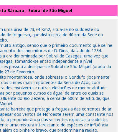
ta Bárbara - Sobral de São Miguel
om uma área de 23,94 Km2, situa-se no sudoeste do
ede de freguesia, que dista cerca de 40 km da Sede do
eiro.
muito antigo, sendo que o primeiro documento que se lhe
amento dos inquiridores de D. Dinis, datado de 1284.
esia era denominada por Sobral de Casegas, uma vez que
asegas, tornando-se então independente a nível
enses passou a designar-se Sobral de São Miguel (orago da
de 27 de Fevereiro.
muito montanhosa, onde sobressai o Gondufo (localmente
 dos cumes mais imponentes da Serra do Açor, com
erra desenvolvem-se outras elevações de menor altitude,
 por pequenos cursos de água, de entre os quais se
 afluente do Rio Zêzere, a cerca de 600m de altitude, que
Miguel.
ante barreira que protege a freguesia das correntes de ar
, apesar dos ventos de Noroeste serem uma constante nos
lado, a preponderância das vertentes expostas a sudeste,
ente uma mistura interessante de espécies de influência
ra além do pinheiro bravo, que predomina na região,