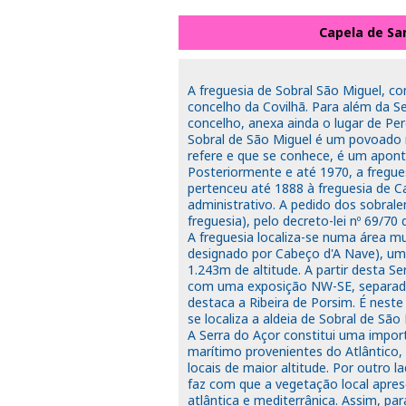
Capela de San
A freguesia de Sobral São Miguel, c
concelho da Covilhã. Para além da S
concelho, anexa ainda o lugar de Per
Sobral de São Miguel é um povoado 
refere e que se conhece, é um apont
Posteriormente e até 1970, a fregu
pertenceu até 1888 à freguesia de C
administrativo. A pedido dos sobral
freguesia), pelo decreto-lei nº 69/70 
A freguesia localiza-se numa área 
designado por Cabeço d'A Nave), um
1.243m de altitude. A partir desta S
com uma exposição NW-SE, separadas
destaca a Ribeira de Porsim. É neste
se localiza a aldeia de Sobral de São 
A Serra do Açor constitui uma import
marítimo provenientes do Atlântico
locais de maior altitude. Por outro 
faz com que a vegetação local apres
atlântica e mediterrânica. Assim, pa