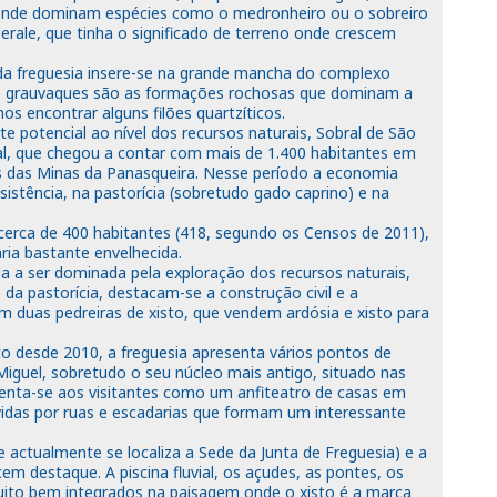
nde dominam espécies como o medronheiro ou o sobreiro
berale, que tinha o significado de terreno onde crescem
a da freguesia insere-se na grande mancha do complexo
s e grauvaques são as formações rochosas que dominam a
 encontrar alguns filões quartzíticos.
te potencial ao nível dos recursos naturais, Sobral de São
al, que chegou a contar com mais de 1.400 habitantes em
es das Minas da Panasqueira. Nesse período a economia
sistência, na pastorícia (sobretudo gado caprino) e na
cerca de 400 habitantes (418, segundo os Censos de 2011),
ia bastante envelhecida.
ua a ser dominada pela exploração dos recursos naturais,
 da pastorícia, destacam-se a construção civil e a
em duas pedreiras de xisto, que vendem ardósia e xisto para
to desde 2010, a freguesia apresenta vários pontos de
 Miguel, sobretudo o seu núcleo mais antigo, situado nas
senta-se aos visitantes como um anfiteatro de casas em
vidas por ruas e escadarias que formam um interessante
actualmente se localiza a Sede da Junta de Freguesia) e a
m destaque. A piscina fluvial, os açudes, as pontes, os
ito bem integrados na paisagem onde o xisto é a marca