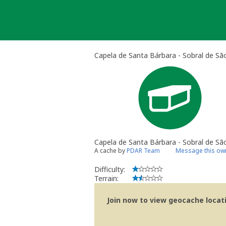
Skip
to
content
Capela de Santa Bárbara - Sobral de Sã
Capela de Santa Bárbara - Sobral de Sã
A cache by
PDAR Team
Message this ow
Difficulty:
Terrain:
Join now to view geocache locatio