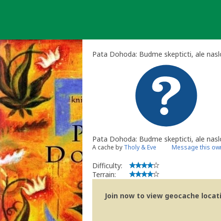
Skip
to
content
Pata Dohoda: Budme skepticti, ale na
Pata Dohoda: Budme skepticti, ale nas
A cache by
Tholy & Eve
Message this ow
Difficulty:
Terrain:
Join now to view geocache locatio