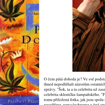
O čem pátá dohoda je? Ve své podstat
ihned nepodléhali názorům ostatníc
zprávy. "Šok, ta a ta celebrita už za
celebrita skleničku šampaňského. "Fo
tomu přiložená fotka, jak jsou spol
neověříme, neposlechneme z jiné stra