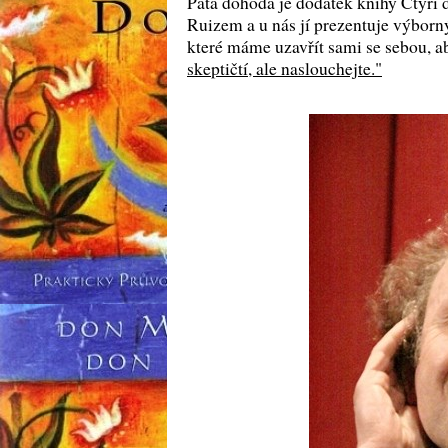
Pátá dohoda je dodatek knihy Čtyř
Ruizem a u nás jí prezentuje výbor
které máme uzavřít sami se sebou, ab
skeptičtí, ale naslouchejte."