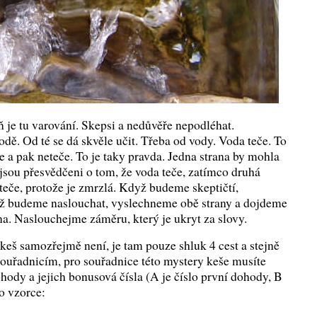
ň je tu varování. Skepsi a nedůvěře nepodléhat.
dě. Od té se dá skvěle učit. Třeba od vody. Voda teče. To
 a pak neteče. To je taky pravda. Jedna strana by mohla
 jsou přesvědčeni o tom, že voda teče, zatímco druhá
eteče, protože je zmrzlá. Když budeme skeptičtí,
ž budeme naslouchat, vyslechneme obě strany a dojdeme
na. Naslouchejme záměru, který je ukryt za slovy.
keš samozřejmě není, je tam pouze shluk 4 cest a stejně
souřadnicím, pro souřadnice této mystery keše musíte
ohody a jejich bonusová čísla (A je číslo první dohody, B
do vzorce: