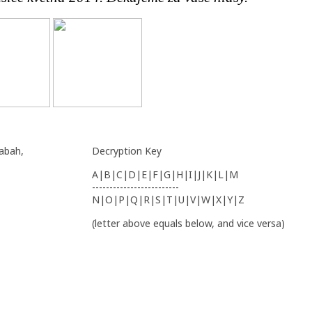
nabah,
Decryption Key
A|B|C|D|E|F|G|H|I|J|K|L|M
-------------------------
N|O|P|Q|R|S|T|U|V|W|X|Y|Z
(letter above equals below, and vice versa)