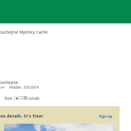
slouchejme Mystery Cache
louchejme
ner
Hidden : 5/5/2014
Size:
(small)
n details. It's free!
Sign up