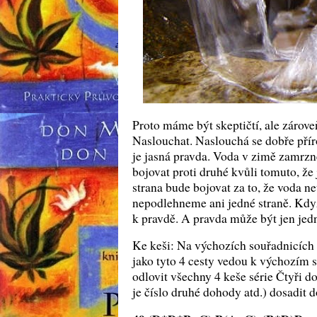
Proto máme být skeptičtí, ale zárove
Naslouchat. Naslouchá se dobře příro
je jasná pravda. Voda v zimě zamrzne
bojovat proti druhé kvůli tomuto, že
strana bude bojovat za to, že voda n
nepodlehneme ani jedné straně. Kdy
k pravdě. A pravda může být jen jed
Ke keši: Na výchozích souřadnicích 
jako tyto 4 cesty vedou k výchozím 
odlovit všechny 4 keše série Čtyři d
je číslo druhé dohody atd.) dosadit 