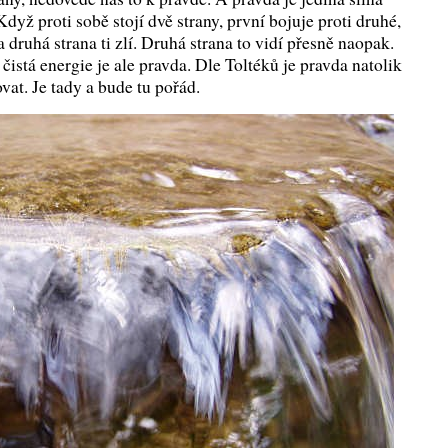
dyž proti sobě stojí dvě strany, první bojuje proti druhé,
 a druhá strana ti zlí. Druhá strana to vidí přesně naopak.
ná čistá energie je ale pravda. Dle Toltéků je pravda natolik
ovat. Je tady a bude tu pořád.