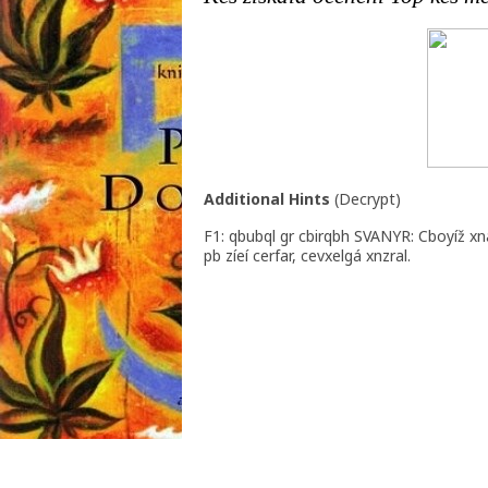
Additional Hints
(
Decrypt
)
F1: qbubql gr cbirqbh SVANYR: Cboyíž x
pb zíeí cerfar, cevxelgá xnzral.