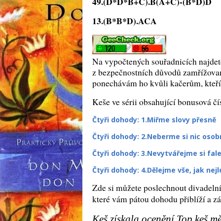
49.(D*D*B+C).B(A+C)-(B*D)D
13.(B*B*D).ACA
Na vypočtených souřadnicích najdete 
z bezpečnostních důvodů zamřížovan
ponechávám ho kvůli kačerům, kteří
Keše ve sérii obsahující bonusová čí
Čtyři dohody: 1.Miřme slovy přesně
Čtyři dohody: 2.Neberme si nic osob
Čtyři dohody: 3.Nevytvářejme si fa
Čtyři dohody: 4.Dělejme vše, jak ne
Zde si můžete poslechnout divadelní
které vám pátou dohodu přiblíží a z
Keš získala ocenění Top keš mě