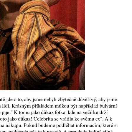
ě jde o to, aby jsme nebyli zbytečně důvěřivý, aby jsme
h lidí. Krásným příkladem můžou být například bulvární
se pije." K tomu jako důkaz fotka, kde na večírku drží
to jako důkaz! Celebrita se vrátila ke svému ex". A k
u na nákupu. Pokud budeme podléhat informacím, které si
ny, nedovede nás to k pravdě. A pravda je jediná silná