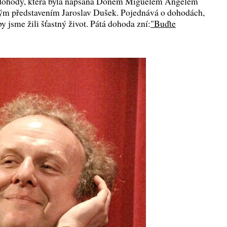
i dohody, která byla napsána Donem Miguelem Ángelem
ným představením Jaroslav Dušek. Pojednává o dohodách,
y jsme žili šťastný život. Pátá dohoda zní:
"Buďte