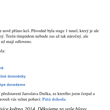
nově přímo keš. Původně byla stage 1 tunel, který je ale
ý. Terén tímpádem nebude zas až tak náročný, ale
 už mají odloveno.
sla:
ně
lešné domněnky
jlépe dovedeme
 představení Jaroslava Duška, ze kterého jsem čerpal a
Pátá dohoda
ároveň vás velmi pobaví:
síce května 2014. Děkujeme za vaše hlasy.