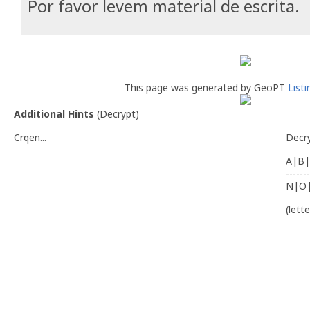
Por favor levem material de escrita.
This page was generated by GeoPT
List
Additional Hints
(
Decrypt
)
Crqen...
Decr
A|B|
-------
N|O
(lett