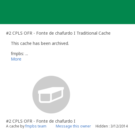
Skip
to
content
#2 CPLS OFR - Fonte de chafurdo I Traditional Cache
This cache has been archived.
fmpbs: ...
More
#2 CPLS OFR - Fonte de chafurdo I
A cache by
fmpbs team
Message this owner
Hidden : 3/12/2014