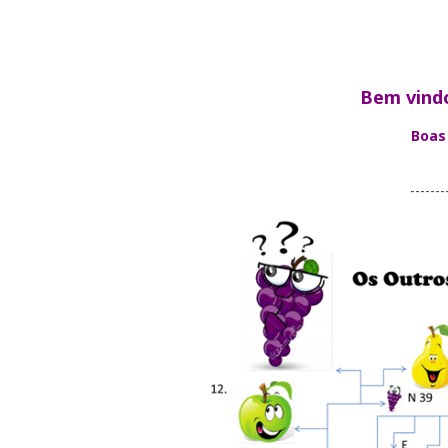
Bem vind
Boas
-------