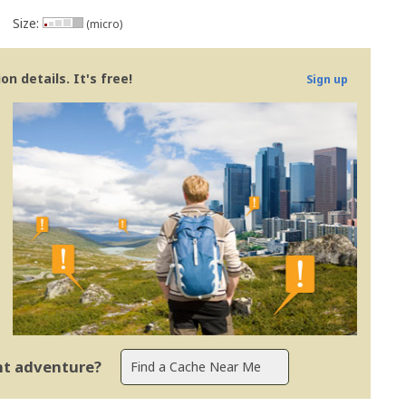
Size:
(micro)
n details. It's free!
Sign up
ent adventure?