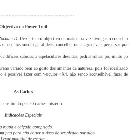
------------------------------------------------
Objectivo do Power Trail
Rocha e D. Uva”
, tem o objectivo de mais uma vez divulgar o concelho
s um conhecimento geral deste concelho, nuns agradáveis percursos por
de difíceis subidas, a espetaculares descidas, pedras soltas, pó, muito pó
rreno variado bem ao gosto dos amantes da natureza, pois foi idealizado
nto é possível fazer com veículos 4X4, não sendo aconselhável fazer de
As Caches
 constituído por 50 caches mistério.
Indicações Especiais
ta roupa e calçado apropriado.
 um pau para não correr o risco de ser picado por algo.
Levar material de escrita.