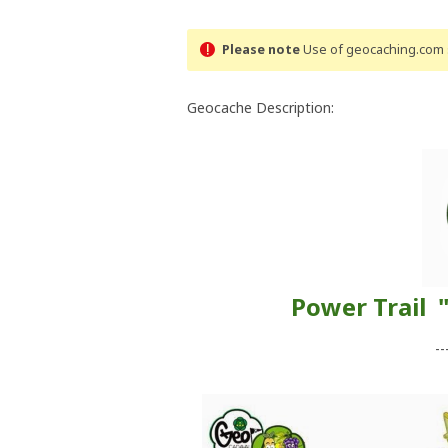
Please note
Use of geocaching.com s
Geocache Description:
Power Trail " 
--