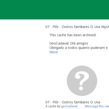
Skip
to
content
07 - Flôr - Outros familiares D. Uva Mys
This cache has been archived.
GeoCadaval: Olá amigos
Obrigado a todos quanto puderam e qu
Mais uma vez obrigado a todos, vemo-
More
Um abraço
Pedro
07 - Flôr - Outros familiares D. Uva
A cache by
geocadaval
Message this ow