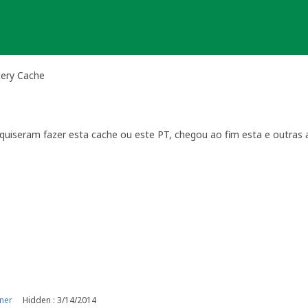
tery Cache
iseram fazer esta cache ou este PT, chegou ao fim esta e outras av
nos por ai ....
ner
Hidden : 3/14/2014