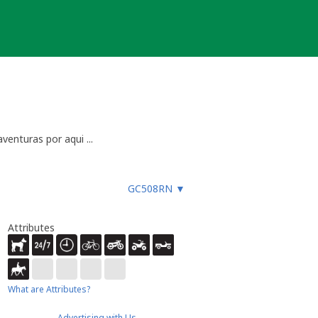
enturas por aqui ...
GC508RN
▼
Attributes
What are Attributes?
Advertising with Us