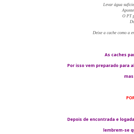
Levar água suficie
Aponte 
O PT p
Du
Deixe a cache como a en
As caches pa
Por isso vem preparado para a
mas 
PO
Depois de encontrada e logada
lembrem-se qu