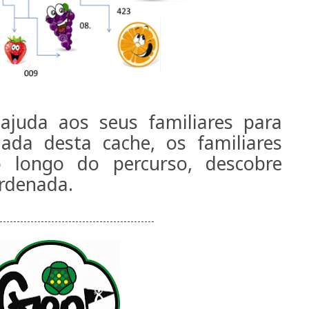
juda aos seus familiares para
ada desta cache, os familiares
 longo do percurso, descobre
rdenada.
---------------------------------------------