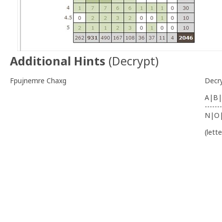
Additional Hints
(
Decrypt
)
Fpujnemre Chaxg
Decr
A|B|
-------
N|O
(lett