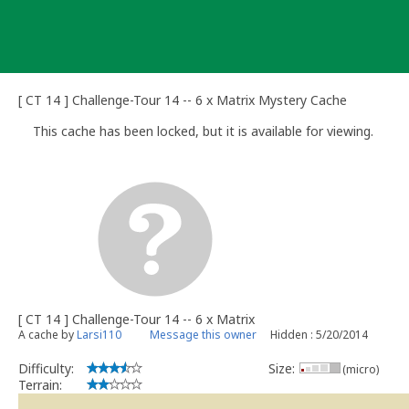
Skip
to
content
[ CT 14 ] Challenge-Tour 14 -- 6 x Matrix Mystery Cache
This cache has been locked, but it is available for viewing.
[ CT 14 ] Challenge-Tour 14 -- 6 x Matrix
A cache by
Larsi110
Message this owner
Hidden : 5/20/2014
Difficulty:
Size:
(micro)
Terrain: