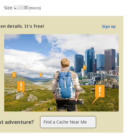
Size:
(micro)
n details. It's free!
Sign up
ent adventure?