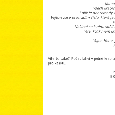
Mimo 
Všech krabic 
Kolik je dohromady 
Vojtovi zase prozradím číslo, které je
s
Nakloní se k nim, sdělí
Víte, kolik mám kr
Vojta: Hehe,
P
Víte to také? Počet lahví v jedné krabi
pro kešku...
N
E 0