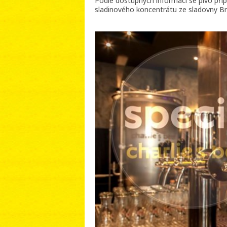
Podle dostupných informací se pivo přip
sladinového koncentrátu ze sladovny Br