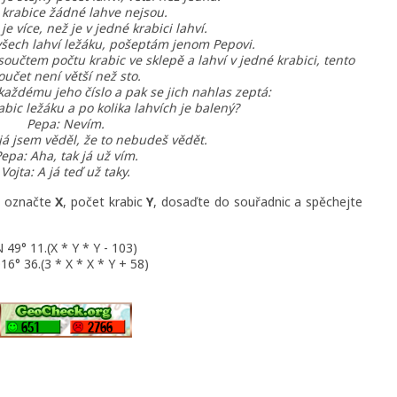
krabice žádné lahve nejsou.
je více, než je v jedné krabici lahví.
všech lahví ležáku, pošeptám jenom Pepovi.
 součtem počtu krabic ve sklepě a lahví v jedné krabici, tento
oučet není větší než sto.
 každému jeho číslo a pak se jich nahlas zeptá:
abic ležáku a po kolika lahvích je balený?
Pepa: Nevím.
 já jsem věděl, že to nebudeš vědět.
epa: Aha, tak já už vím.
Vojta: A já teď už taky.
ci označte
X
, počet krabic
Y
, dosaďte do souřadnic a spěchejte
 49° 11.(X * Y * Y - 103)
16° 36.(3 * X * X * Y + 58)