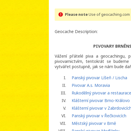
Please note
Use of geocaching.com s
Geocache Description:
PIVOVARY BRNĚNSK
Vážení přátelé piva a geocachingu, p
pivovarnictvím, tentokrát se budeme
vytvářet postupně, jak se nám bude daři
I.
Panský pivovar Líšeň / Lischa
II.
Pivovar A.s. Moravia
III.
Rukodělný pivovar a restaurac
IV.
Klášterní pivovar Brno-Královo
V.
Klášterní pivovar v Zabrdovicíc
VI.
Panský pivovar v Řečkovicích
VII.
Městský pivovar v Brně
VIII.
Panský pivovar Medlánky