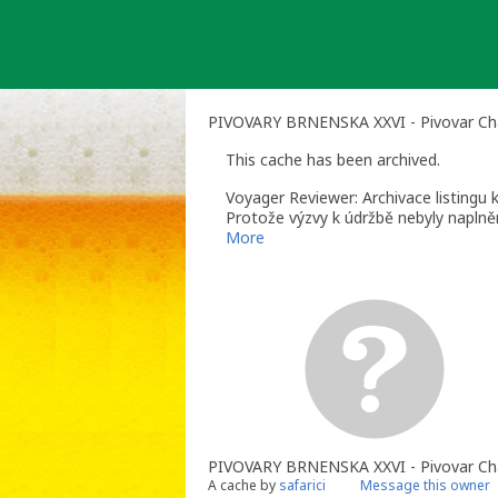
Skip
to
content
PIVOVARY BRNENSKA XXVI - Pivovar Cha
This cache has been archived.
Voyager Reviewer: Archivace listingu 
Protože výzvy k údržbě nebyly naplněn
údržbu, již nelze odarchivovat.
More
Voyager Reviewer - reviewer pro ČR, (
PIVOVARY BRNENSKA XXVI - Pivovar Cha
A cache by
safarici
Message this owner