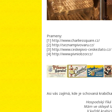
Prameny:
[1] http://www.charliessquare.cz/
[2] http://seznampivovaru.cz/
[3] http://www.ceskepivo-ceskezlato.cz/
[4] http://www.pivniobzor.cz/
Asi vás zajímá, kde je schovaná krabička,
Hospodský říká
Mám ve sklepě la
V každé krabici