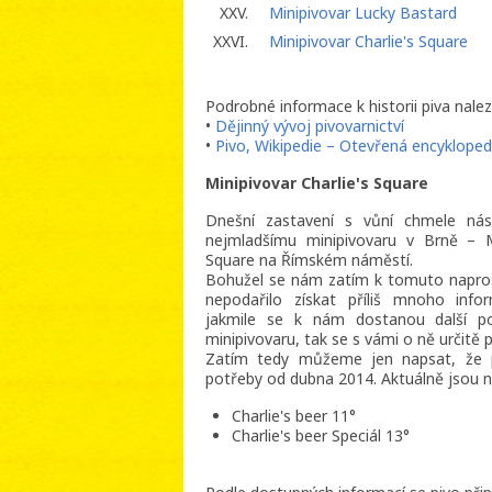
XXV.
Minipivovar Lucky Bastard
XXVI.
Minipivovar Charlie's Square
Podrobné informace k historii piva nalez
•
Dějinný vývoj pivovarnictví
•
Pivo, Wikipedie – Otevřená encykloped
Minipivovar Charlie's Square
Dnešní zastavení s vůní chmele ná
nejmladšímu minipivovaru v Brně – Mi
Square na Římském náměstí.
Bohužel se nám zatím k tomuto napro
nepodařilo získat příliš mnoho infor
jakmile se k nám dostanou další p
minipivovaru, tak se s vámi o ně určitě 
Zatím tedy můžeme jen napsat, že p
potřeby od dubna 2014. Aktuálně jsou n
Charlie's beer 11°
Charlie's beer Speciál 13°