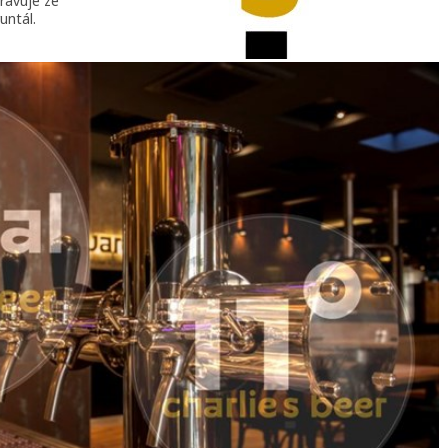
ravuje ze
untál.