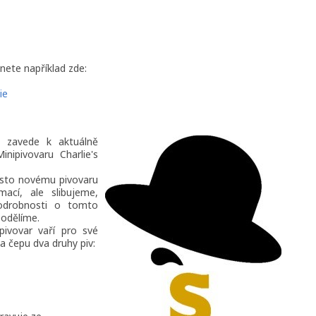
nete například zde:
ie
s zavede k aktuálně
nipivovaru Charlie's
sto novému pivovaru
mací, ale slibujeme,
odrobnosti o tomto
podělíme.
ivovar vaří pro své
a čepu dva druhy piv: