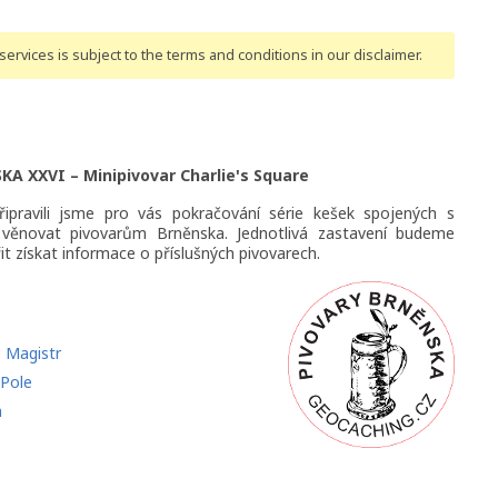
ervices is subject to the terms and conditions
in our disclaimer
.
A XXVI – Minipivovar Charlie's Square
řipravili jsme pro vás pokračování série kešek spojených s
 věnovat pivovarům Brněnska. Jednotlivá zastavení budeme
t získat informace o příslušných pivovarech.
e Magistr
 Pole
h