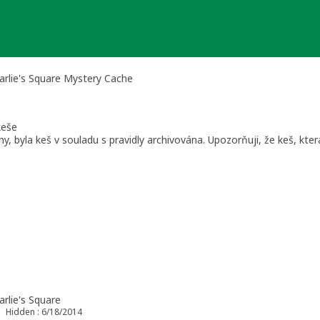
rlie's Square Mystery Cache
keše
y, byla keš v souladu s pravidly archivována. Upozorňuji, že keš, kt
především kraje Jihomoravský, Zlínský)
rlie's Square
Hidden : 6/18/2014