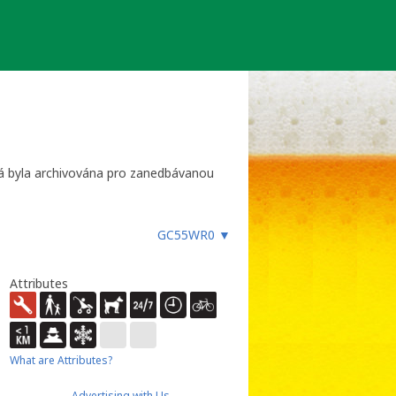
erá byla archivována pro zanedbávanou
GC55WR0
▼
Attributes
What are Attributes?
Advertising with Us