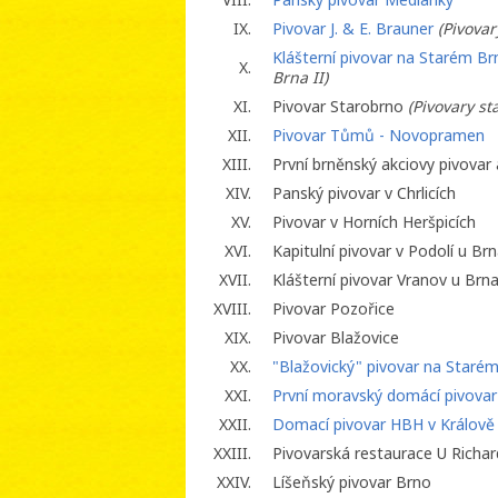
IX.
Pivovar J. & E. Brauner
(Pivovar
Klášterní pivovar na Starém B
X.
Brna II)
XI.
Pivovar Starobrno
(Pivovary st
XII.
Pivovar Tůmů - Novopramen
XIII.
První brněnský akciovy pivovar
XIV.
Panský pivovar v Chrlicích
XV.
Pivovar v Horních Heršpicích
XVI.
Kapitulní pivovar v Podolí u Br
XVII.
Klášterní pivovar Vranov u Brn
XVIII.
Pivovar Pozořice
XIX.
Pivovar Blažovice
XX.
"Blažovický" pivovar na Staré
XXI.
První moravský domácí pivova
XXII.
Domací pivovar HBH v Králově 
XXIII.
Pivovarská restaurace U Richar
XXIV.
Líšeňský pivovar Brno