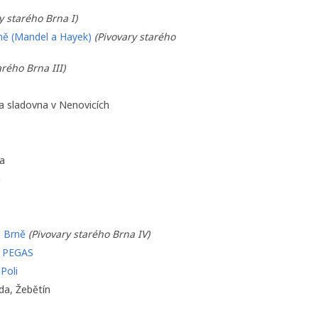
y starého Brna I)
rně (Mandel a Hayek)
(Pivovary starého
arého Brna III)
 a sladovna v Nenovicích
na
a
m Brně
(Pivovary starého Brna IV)
r PEGAS
Poli
da, Žebětín