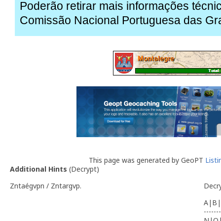
Poderão retirar mais informações técnic
Comissão Nacional Portuguesa das Gr
This page was generated by GeoPT
List
Additional Hints
(
Decrypt
)
Zntaégvpn / Zntargvp.
Decr
A|B|
-------
N|O