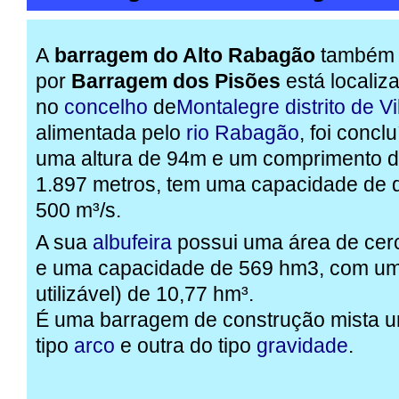
A
barragem do Alto Rabagão
também 
por
Barragem dos Pisões
está localiz
no
concelho
de
Montalegre
distrito de V
alimentada pelo
rio Rabagão
, foi conc
uma altura de 94m e um comprimento 
1.897 metros, tem uma capacidade de
500 m³/s.
A sua
albufeira
possui uma área de cer
e uma capacidade de 569 hm3, com um
utilizável) de 10,77 hm³.
É uma barragem de construção mista u
tipo
arco
e outra do tipo
gravidade
.