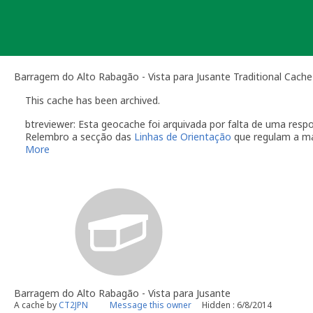
Skip
to
content
Barragem do Alto Rabagão - Vista para Jusante Traditional Cache
This cache has been archived.
btreviewer: Esta geocache foi arquivada por falta de uma re
Relembro a secção das
Linhas de Orientação
que regulam a m
More
O dono da geocache é responsável por visitas à localização
Você é responsável por visitas ocasionais à sua geocach
quando alguém reporta um problema com a geocache (desap
"Precisa de Manutenção". Desactive temporariamente a s
geocache até que tenha resolvido o problema. É-lhe conc
do qual deverá verificar o estado da sua geocache. Se a 
temporariamente desactivada por um longo período de t
Se no local existe algum recipiente por favor recolha-o a 
Uma vez que se trata de um caso de falta de manutenção a s
conta este arquivamento por falta de manutenção.
Barragem do Alto Rabagão - Vista para Jusante
btreviewer
A cache by
CT2JPN
Message this owner
Hidden : 6/8/2014