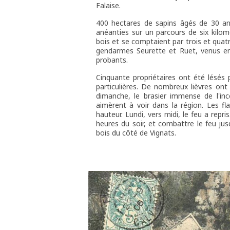
Falaise.
400 hectares de sapins âgés de 30 ans
anéanties sur un parcours de six kilomè
bois et se comptaient par trois et quatr
gendarmes Seurette et Ruet, venus en
probants.
Cinquante propriétaires ont été lésés
particulières. De nombreux lièvres ont 
dimanche, le brasier immense de l'in
aimèrent à voir dans la région. Les f
hauteur. Lundi, vers midi, le feu a repri
heures du soir, et combattre le feu ju
bois du côté de Vignats.