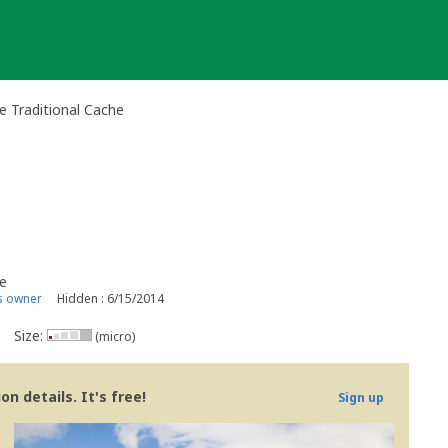
 Traditional Cache
e
s owner
Hidden : 6/15/2014
Size:
(micro)
n details. It's free!
Sign up