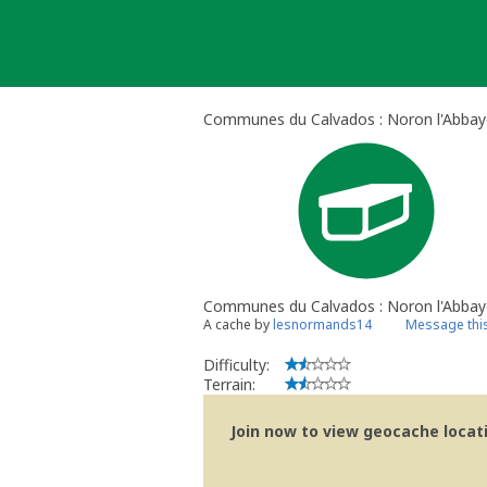
Skip
to
content
Communes du Calvados : Noron l'Abbaye
Communes du Calvados : Noron l'Abbay
A cache by
lesnormands14
Message thi
Difficulty:
Terrain:
Join now to view geocache locatio