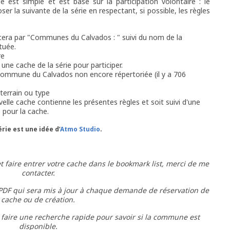
ie est simple et est basé sur la participation volontaire : le
er la suivante de la série en respectant, si possible, les règles
ra par "Communes du Calvados : " suivi du nom de la
tuée.
re
 une cache de la série pour participer.
commune du Calvados non encore répertoriée (il y a 706
, terrain ou type
uvelle cache contienne les présentes règles et soit suivi d'une
 pour la cache.
rie est une idée d’
Atmo Studio
.
et faire entrer votre cache dans le bookmark list, merci de me
contacter.
er PDF qui sera mis à jour à chaque demande de réservation de
cache ou de création.
 faire une recherche rapide pour savoir si la commune est
disponible.