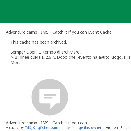
Skip
to
content
Adventure camp - IMS - Catch it if you can Event Cache
This cache has been archived.
Semper Liberi: E' tempo di archiviare...
N.B.: linee guida II.2.6 "...Dopo che l'evento ha avuto luogo, il li
Cordialmente,
More
Semper Liberi
Groundspeak volunteer Italian reviewer for Italy, San Marino, V
Adventure camp - IMS - Catch it if you can
A cache by
IMS, Kingfisherteam
Message this owner
Hidden : Satur