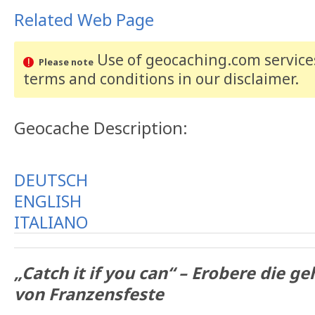
Related Web Page
Use of geocaching.com services
Please note
terms and conditions
in our disclaimer
.
Geocache Description:
DEUTSCH
ENGLISH
ITALIANO
„Catch it if you can“ – Erobere die g
von Franzensfeste