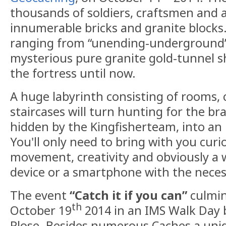
thousands of soldiers, craftsmen and a
innumerable bricks and granite blocks. 
ranging from “unending-underground” 
mysterious pure granite gold-tunnel s
the fortress until now.
A huge labyrinth consisting of rooms, 
staircases will turn hunting for the b
hidden by the Kingfisherteam, into an 
You'll only need to bring with you curio
movement, creativity and obviously a 
device or a smartphone with the neces
The event
“Catch it if you can”
culmin
th
October 19
2014 in an IMS Walk Day 
Plose. Besides numerous Caches a un