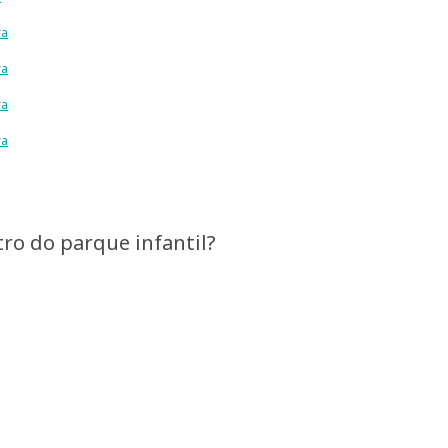
ra
ra
ra
ra
ro do parque infantil?