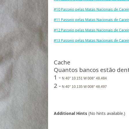
#10 Passeio pelas Matas Nacionais de Cacei
#11 Passeio pelas Matas Nacionais de Cacei
#12 Passeio pelas Matas Nacionais de Cacei
#13 Passeio pelas Matas Nacionais de Cacei
Cache
Quantos bancos estão dent
1 -
N 40° 10.151 W 008° 48.484
2 -
N 40° 10.135 W 008° 48.497
Additional Hints
(
No hints available.
)