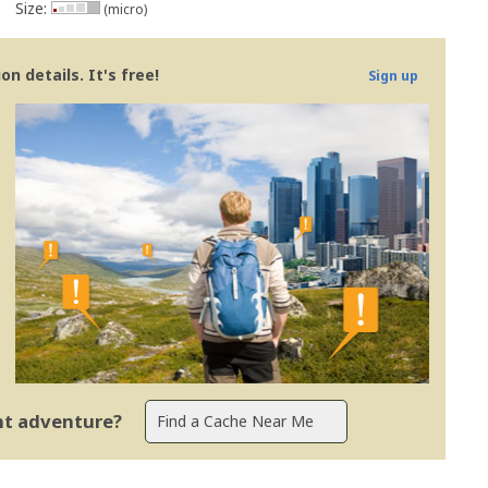
Size:
(micro)
n details. It's free!
Sign up
ent adventure?