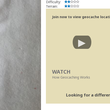
Difficulty:
Terrain:
Join now to view geocache locatio
WATCH
How Geocaching Works
Looking for a differ