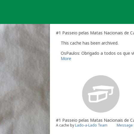
Skip
to
content
#1 Passeio pelas Matas Nacionais de C
This cache has been archived.
OsPaulos: Obrigado a todos os que v
More
#1 Passeio pelas Matas Nacionais de C
A cache by
Lado-a-Lado Team
Message 