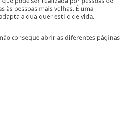
 que pode ser realizada por pessoas de
ças às pessoas mais velhas. É uma
adapta a qualquer estilo de vida.
não consegue abrir as diferentes páginas
a
a
a
a
a
a
a
a
a