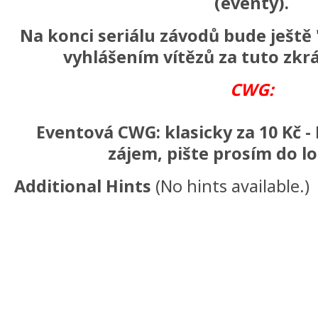
(eventy).
Na konci seriálu závodů bude ještě 
vyhlášením vítězů za tuto zkr
CWG:
Eventová CWG: klasicky za 10 Kč 
zájem, pište prosím do l
Additional Hints
(
No hints available.
)