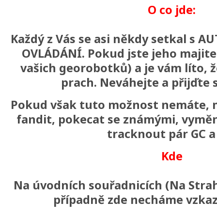
O co jde:
Každý z Vás se asi někdy setkal s
OVLÁDÁNÍ. Pokud jste jeho majit
vašich georobotků) a je vám líto, ž
prach. Neváhejte a přijďte s
Pokud však tuto možnost nemáte, m
fandit, pokecat se známými, vyměn
tracknout pár GC a
Kde
Na úvodních souřadnicích (Na Strah
případně zde necháme vzkaz 