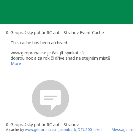
Skip
to
content
0. Geopražský pohár RC aut - Strahov Event Cache
This cache has been archived.
www.geopraha.eu: je čas jít spinkat :-)
dobrou noc a za rok či dříve snad na stejném místě
More
0. Geopražský pohár RC aut - Strahov
A cache by
www.geopraha.eu - jakouback, DTU500, lakee
Message thi