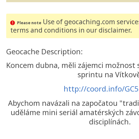
Use of geocaching.com services
Please note
terms and conditions
in our disclaimer
.
Geocache Description:
Koncem dubna, měli zájemci možnost s
sprintu na Vítkov
http://coord.info/GC
Abychom navázali na započatou "tradic
uděláme mini seriál amatérských záv
disciplínách.