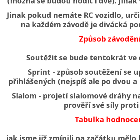
(možná se budou hodit i dvě). Jinak
Jinak pokud nemáte RC vozidlo, urči
na každém závodě je divácká pod
Způsob závodění
Soutěžit se bude tentokrát ve
Sprint - způsob soutěžení se u
přihlášených (nejspíš ale po dvou a
Slalom - projetí slalomové dráhy na
prověří své síly prot
Tabulka hodnocen
jak jsme již zmínili na začátku mělo b