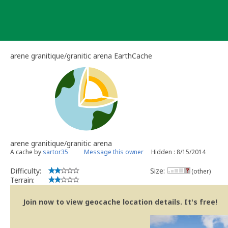
Skip
to
content
arene granitique/granitic arena EarthCache
arene granitique/granitic arena
A cache by
sartor35
Message this owner
Hidden : 8/15/2014
Difficulty:
Size:
(other)
Terrain:
Join now to view geocache location details. It's free!