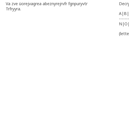
Va zve üorejvagrea abeznyrejrvfr fgnpuryvtr
Decr
Trfryyra.
A|B|
-------
N|O
(lett