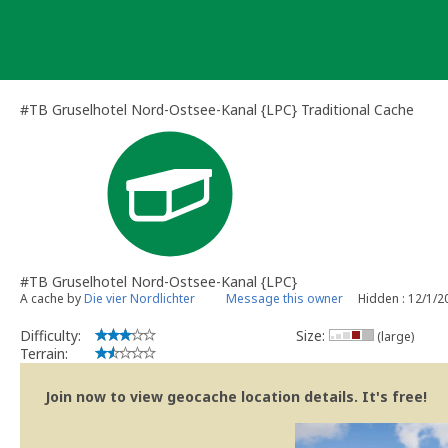
Skip
to
content
#TB Gruselhotel Nord-Ostsee-Kanal {LPC} Traditional Cache
#TB Gruselhotel Nord-Ostsee-Kanal {LPC}
A cache by
Die vier Nordlichter
Message this owner
Hidden : 12/1/2
Difficulty:
Size:
(large)
Terrain:
Join now to view geocache location details. It's free!