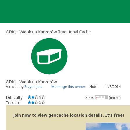
Skip
to
content
GDKJ - Widok na Kaczorów Traditional Cache
GDKJ - Widok na Kaczorów
A cache by
Przystajnia
Message this owner
Hidden : 11/8/2014
Difficulty:
Size:
(micro)
Terrain:
Join now to view geocache location details. It's free!