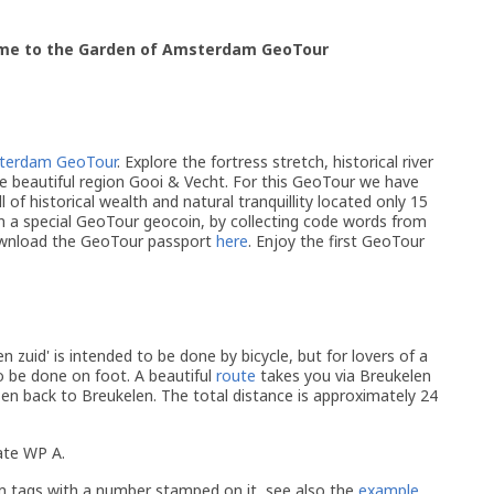
me to the Garden of Amsterdam GeoTour
sterdam GeoTour
. Explore the fortress stretch, historical river
the beautiful region Gooi & Vecht. For this GeoTour we have
l of historical wealth and natural tranquillity located only 15
a special GeoTour geocoin, by collecting code words from
ownload the GeoTour passport
here
. Enjoy the first GeoTour
 zuid' is intended to be done by bicycle, but for lovers of a
o be done on foot. A beautiful
route
takes you via Breukelen
n back to Breukelen. The total distance is approximately 24
ate WP A.
m tags with a number stamped on it, see also the
example