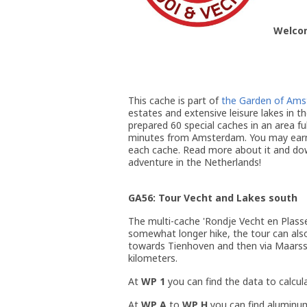
Welco
This cache is part of
the Garden of Am
estates and extensive leisure lakes in 
prepared 60 special caches in an area ful
minutes from Amsterdam. You may earn 
each cache. Read more about it and d
adventure in the Netherlands!
GA56: Tour Vecht and Lakes south
The multi-cache 'Rondje Vecht en Plassen
somewhat longer hike, the tour can als
towards Tienhoven and then via Maarsse
kilometers.
At
WP 1
you can find the data to calcul
At
WP A
to
WP H
you can find aluminu