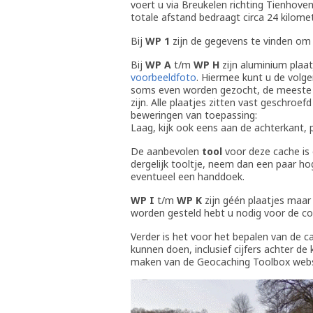
voert u via Breukelen richting Tienhove
totale afstand bedraagt circa 24 kilomet
Bij
WP 1
zijn de gegevens te vinden om
Bij
WP A
t/m
WP H
zijn aluminium plaat
voorbeeldfoto
. Hiermee kunt u de volg
soms even worden gezocht, de meeste z
zijn. Alle plaatjes zitten vast geschro
beweringen van toepassing:
Laag, kijk ook eens aan de achterkant, 
De aanbevolen
tool
voor deze cache is
dergelijk tooltje, neem dan een paar ho
eventueel een handdoek.
WP I
t/m
WP K
zijn géén plaatjes maar
worden gesteld hebt u nodig voor de cod
Verder is het voor het bepalen van de 
kunnen doen, inclusief cijfers achter 
maken van de Geocaching Toolbox webs