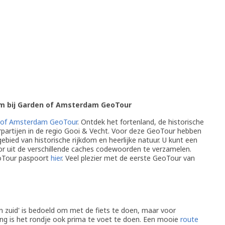
 bij Garden of Amsterdam GeoTour
 of Amsterdam GeoTour
. Ontdek het fortenland, de historische
rpartijen in de regio Gooi & Vecht. Voor deze GeoTour hebben
gebied van historische rijkdom en heerlijke natuur. U kunt een
r uit de verschillende caches codewoorden te verzamelen.
oTour paspoort
hier
. Veel plezier met de eerste GeoTour van
n zuid' is bedoeld om met de fiets te doen, maar voor
ing is het rondje ook prima te voet te doen. Een mooie
route