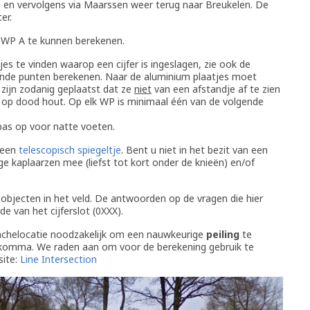
n en vervolgens via Maarssen weer terug naar Breukelen. De
er.
 WP A te kunnen berekenen.
jes te vinden waarop een cijfer is ingeslagen, zie ook de
ende punten berekenen. Naar de aluminium plaatjes moet
ijn zodanig geplaatst dat ze
niet
van een afstandje af te zien
efd op dood hout. Op elk WP is minimaal één van de volgende
pas op voor natte voeten.
 een
telescopisch spiegeltje
. Bent u niet in het bezit van een
ge kaplaarzen mee (liefst tot kort onder de knieën) en/of
 objecten in het veld. De antwoorden op de vragen die hier
e van het cijferslot (0XXX).
cachelocatie noodzakelijk om een nauwkeurige
peiling
te
de komma. We raden aan om voor de berekening gebruik te
ite:
Line Intersection