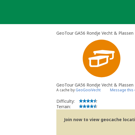
Skip
to
content
GeoTour GA56 Rondje Vecht & Plassen 
GeoTour GA56 Rondje Vecht & Plassen 
A cache by
GeoGooiVecht
Message this
Difficulty:
Terrain:
Join now to view geocache locatio