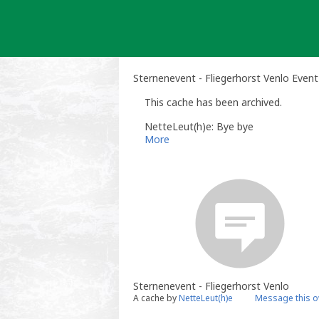
Skip
to
content
Sternenevent - Fliegerhorst Venlo Even
This cache has been archived.
NetteLeut(h)e: Bye bye
More
Sternenevent - Fliegerhorst Venlo
A cache by
NetteLeut(h)e
Message this 