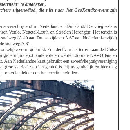
iederrhein“ te ontdekken.
achers uitgenodigd, die niet naar het GeoXantike-event zijn
ensoverschrijdend in Nederland en Duitsland. De vliegbasis is
sen Venlo, Nettetal-Leuth en Straelen Herongen. Het terrein is
e snelweg (A 40 aan Duitse zijde en A 67 aan Nederlandse zijde)
 de snelweg A 61.
pronkelijke vorm gebruikt. Een deel van het terrein aan de Duitse
lange termijn depot, andere delen werden door de NAVO-landen
uikt. Aan Nederlandse kant gebruikt een zweefvliegtuigvereniging
et grootste deel van het gebied is vrij toegankelijk en hier mag
n op vele plekken op het terrein te vinden.