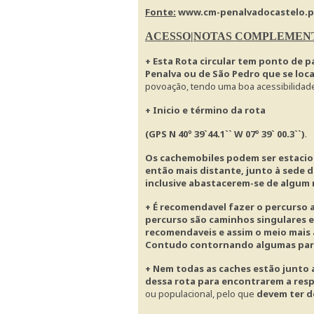
Fonte:
www.cm-penalvadocastelo.p
ACESSO|NOTAS COMPLEMEN
+ Esta Rota circular tem ponto de p
Penalva ou de São Pedro que se loca
povoação, tendo uma boa acessibilidad
+ Inicio e término da rota
(GPS N 40º 39`44.1`` W 07º 39` 00.3``)
.
Os cachemobiles podem ser estacion
então mais distante, junto à sede 
inclusive abastacerem-se de algum
+ É recomendavel fazer o percurso a
percurso são caminhos singulares e 
recomendaveis e assim o meio mais 
Contudo contornando algumas parte
+ Nem todas as caches estão junto a
dessa rota para encontrarem a resp
ou populacional, pelo que
devem ter d