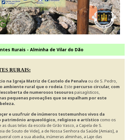
tes Rurais - Alminha de Vilar do Dão
TES RURAIS:
cio na Igreja Matriz de Castelo de Penalva
ou de S. Pedro,
 o ambiente rural que o rodeia
. Este
percurso circular, com
descoberta de numerosos tesouros
paisagísticos,
nas pequenas povoações que se espalham por este
 beleza.
eçer e usufruir de inúmeros testemunhos vivos da
 património arqueológico, religioso e artístico
como os
e as duas telas da escola de Grão Vasco, a Capela de S.
deia de Souto de Vide], a de Nossa Senhora da Saúde [Amiais], a
lgueiral com a sua abadia, inúmeras alminhas, a Laje das