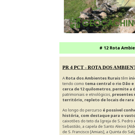
# 12 Rota Ambien
PR 4 PCT - ROTA DOS AMBIEN
A
Rota dos Ambientes Rurais
têm
ini
tendo como
tema central o rio Dão e
cerca de 12 quilometros
,
permite a 
patrimoniais e etnológicos,
presentes 
território, repleto de locais de rara
Ao longo do percurso
é possivel conh
história, com destaque para o vasto
caixotões do teto da Igreja de S. Pedro 
Sebastião, a capela de Santo Aleixo [Al
de S. Francisco [Amiais], a Quinta do Sa