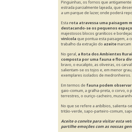
Pinguinhas, os fornos que antigamente 
estrada parcialmente lajeada, que des
a um parque de lazer, onde poderá repo
Esta
rota atravessa uma paisagem mu
destacando-se os pequenos espaços
majestosos blocos graníticos e bordej
vinícola
que pontua esta paisagem, a c
trabalho da extração do
azeite
marcam 
No geral,
a Rota dos Ambientes Rurai
composta por uma fauna e flora div
bravo, o eucalipto, as oliveiras, os car
salientam-se os tojos e, em menor grau,
exemplares isolados de medronheiros.
Em termos de
fauna podem observar-
gaio-comum, a gralha-preta, o corvo, o 
terrestres, o ouriço-cacheiro, musaranho
No que se refere a anbíbios, salienta-s
tritão-verde, sapo-parteiro-comum, sap
Aceite o convite para visitar esta vet
partilhe emoções com as nossas gen