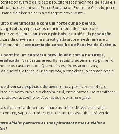
confecionavam o delicioso pão, pitorescos moinhos de água e a
emboca na denominada Ponte Romana ou Ponte do Castelo, junto
usar e deleitar-se com a paisagem envolvente.
ito diversificada e com um forte cunho beirão,
 agrícolas,
implantados num território dominado por
ado de verdejantes
soutos e pinhais
. Para além da
produção
ultura da
oliveira
, a 'mais prestigiada árvore medirrânea, e o
fortemente a
economia do concelho de Penalva do Castelo.
s permite um contacto previligiado com a natureza,
ersificada.
Nas vastas áreas florestais predominam o pinheiro
valhos e os castanheiros. Quanto às espécies arbustivas,
 as queirós, a torga, a urze branca, a estevinha, o rosmaninho e
se diversas espécies de aves
como a perdiz-vermelha, o
pisco de-peito-ruivo e o chapim-azul, entre outros. De mamíferos
s, toupeira, coelho-bravo, raposa, doninha e javali.
e a salamandra-de-pintas-amarelas, tritão-de-ventre laranja,
o-comum, sapo-corredor, rela comum, rã-castanha e rá-verde.
usta aldeia: percorra as suas pitorescas ruas e vielas e
tes!