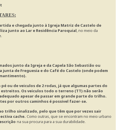
t
TARES:
artida e chegada junto à Igreja Matriz de Castelo de
liza junto ao Lar e Residência Paroquial
, no meio da
e.
ados junto da Igreja e da Capela São Sebastião ou
da junta de Freguesia e do Café do Castelo (onde podem
 mantimento).
 pé ou de veiculos de 2 rodas, já que algumas partes do
estreitos. Os veiculos todo o terreno (TT) não serão
adequado apesar de passar em grande parte do trilho.
s por outros caminhos é possivel fazer-se.
o trilho sinalizado, pelo que têm que por vezes sair
ectiva cache.
Como outras, que se encontram no meio urbano
escrição
na sua procura para a sua durabilidade.