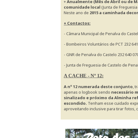
+
Anualmente (Mês de Abril ou de M
comunidade local
(Junta de Freguesia
Neste ano de
2015 a caminhada decorr
+ Contactos:
- Câmara Municipal de Penalva do Caste
- Bombeiros Voluntários de PCT 232 641
- GNR de Penalva do Castelo 232 640 07
- Junta de Freguesia de Castelo de Pena
A CACHE - Nº 12:
A nº 12 numerada deste conjunto
, 
apenas o logbook sendo
necessário ma
sinalizado e próximo da Alminha ref
escondido.
Tenham esse cuidado expr
aproveitando inclusive para tirar fotos,