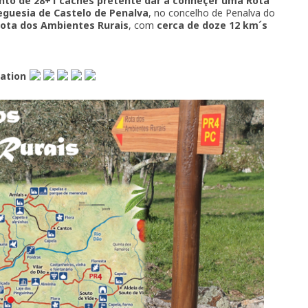
nto de 28+1 caches pretente dar a conheçer uma Rota
eguesia de Castelo de Penalva
, no concelho de Penalva do
Rota dos Ambientes Rurais
, com
cerca de doze 12 km´s
lation