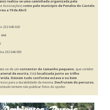
aio) realiza-se uma caminhada organizada pela
 e Associações)
como pelo municipio de Penalva do Castelo
.
eu a 19 de Abril
.
lo 232 640 020
 444
0
lva 232 646 005
trata-se de um
contentor do tamanho pequeno
,
que contém
terial de escrita.
Está
localizada junto ao trilho
erida.
Deixem tudo conforme estava e ou bem
esso para a durabilidade da mesma.
Desfrutem do percurso
,
 contudo tentem não publicar fotos do spoiler.