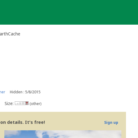
EarthCache
ner
Hidden : 5/8/2015
Size:
(other)
n details. It's free!
Sign up