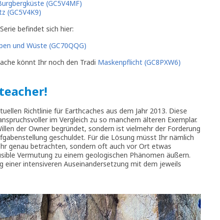
 Burgbergküste (GC5V4MF)
etz (GC5V4K9)
rie befindet sich hier:
tropen und Wüste (GC70QQG)
ache könnt Ihr noch den Tradi
Maskenpflicht (GC8PXW6)
 teacher!
tuellen Richtlinie für Earthcaches aus dem Jahr 2013. Diese
 anspruchsvoller im Vergleich zu so manchem älteren Exemplar.
Willen der Owner begründet, sondern ist vielmehr der Forderung
fgabenstellung geschuldet. Für die Lösung müsst Ihr nämlich
 sehr genau betrachten, sondern oft auch vor Ort etwas
ausible Vermutung zu einem geologischen Phänomen äußern.
ung einer intensiveren Auseinandersetzung mit dem jeweils