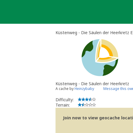
Skip
to
content
Küstenweg - Die Säulen der Heerkretz 
Küstenweg - Die Säulen der Heerkretz
A cache by
Heinzybaby
Message this ow
Difficulty:
Terrain:
Join now to view geocache locatio