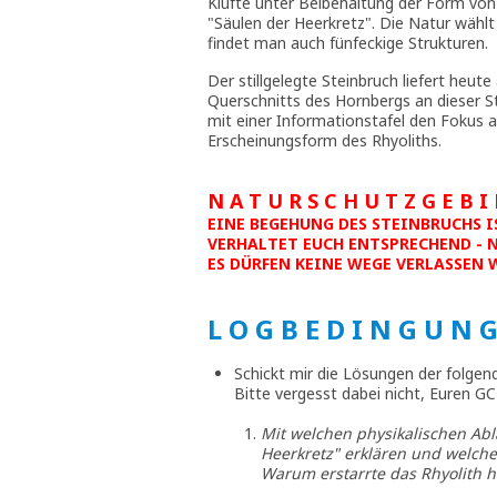
Klüfte unter Beibehaltung der Form von
"Säulen der Heerkretz". Die Natur wähl
findet man auch fünfeckige Strukturen.
Der stillgelegte Steinbruch liefert heut
Querschnitts des Hornbergs an dieser S
mit einer Informationstafel den Fokus au
Erscheinungsform des Rhyoliths.
N A T U R S C H U T Z G E B I 
EINE BEGEHUNG DES STEINBRUCHS I
VERHALTET EUCH ENTSPRECHEND - 
ES DÜRFEN KEINE WEGE VERLASSEN 
L O G B E D I N G U N 
Schickt mir die Lösungen der folgend
Bitte vergesst dabei nicht, Euren
Mit welchen physikalischen Abl
Heerkretz" erklären und welch
Warum erstarrte das Rhyolith h