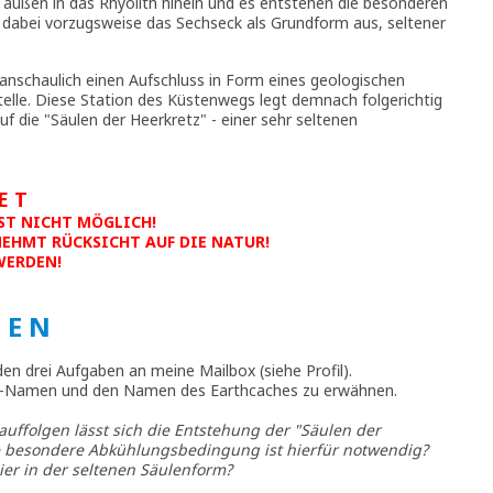
 außen in das Rhyolith hinein und es entstehen die besonderen
t dabei vorzugsweise das Sechseck als Grundform aus, seltener
e anschaulich einen Aufschluss in Form eines geologischen
telle. Diese Station des Küstenwegs legt demnach folgerichtig
f die "Säulen der Heerkretz" - einer sehr seltenen
E T
ST NICHT MÖGLICH!
NEHMT RÜCKSICHT AUF DIE NATUR!
WERDEN!
G E N
en drei Aufgaben an meine Mailbox (siehe Profil).
 GC-Namen und den Namen des Earthcaches zu erwähnen.
auffolgen lässt sich die Entstehung der "Säulen der
e besondere Abkühlungsbedingung ist hierfür notwendig?
ier in der seltenen Säulenform?