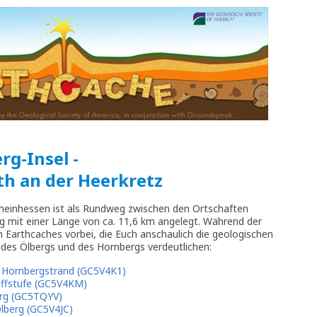
rg-Insel -
th an der Heerkretz
Rheinhessen ist als Rundweg zwischen den Ortschaften
 mit einer Länge von ca. 11,6 km angelegt. Während der
Earthcaches vorbei, die Euch anschaulich die geologischen
 des Ölbergs und des Hornbergs verdeutlichen:
 Hornbergstrand (GC5V4K1)
liffstufe (GC5V4KM)
erg (GC5TQYV)
lberg (GC5V4JC)