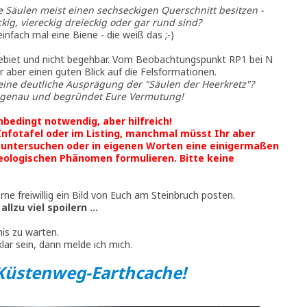
 Säulen meist einen sechseckigen Querschnitt besitzen -
kig, viereckig dreieckig oder gar rund sind?
infach mal eine Biene - die weiß das ;-)
gebiet und nicht begehbar. Vom Beobachtungspunkt RP1 bei N
r aber einen guten Blick auf die Felsformationen.
 eine deutliche Ausprägung der "Säulen der Heerkretz"?
st genau und begründet Eure Vermutung!
bedingt notwendig, aber hilfreich!
 Infotafel oder im Listing, manchmal müsst Ihr aber
 untersuchen oder in eigenen Worten eine einigermaßen
eologischen Phänomen formulieren. Bitte keine
ne freiwillig ein Bild von Euch am Steinbruch posten.
llzu viel spoilern ...
nis zu warten.
lar sein, dann melde ich mich.
 Küstenweg-Earthcache!