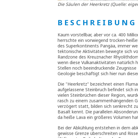
Die Säulen der Heerkretz (Quelle: eige
B E S C H R E I B U N G
Kaum vorstellbar, aber vor ca. 400 Mill
herrschte ein vorwiegend trocken-heißes
des Superkontinents Pangäa, immer weit
tektonische Aktivitäten bewegte sich vo
Randzone des Kreuznacher Rhyolithdoms
wenn diese Vulkanaktivitäten natürlich h
Stellen noch beeindruckende Zeugnisse 
Geologie beschäftigt sich hier nun diese
Die "Heerkretz" bezeichnet einen Flurn
aufgelassene Steinbruch befindet sich i
vielen Steinbrüchen dieser Region, wurd
rasch zu einem zusammenhängenden Geste
verzögert statt, bilden sich senkrecht 
Basalt kennt. Die parallelen Absonderu
da heiße Lava ein größeres Volumen hat 
Bei der Abkühlung entstehen in dem a
gewisse Grenze überschreiten und Risse