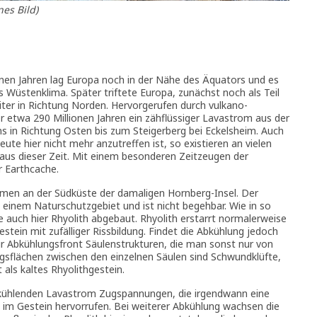
nes Bild)
ionen Jahren lag Europa noch in der Nähe des Äquators und es
 Wüstenklima. Später triftete Europa, zunächst noch als Teil
er in Richtung Norden. Hervorgerufen durch vulkano-
r etwa 290 Millionen Jahren ein zähflüssiger Lavastrom aus der
 in Richtung Osten bis zum Steigerberg bei Eckelsheim. Auch
eute hier nicht mehr anzutreffen ist, so existieren an vielen
aus dieser Zeit. Mit einem besonderen Zeitzeugen der
r Earthcache.
amen an der Südküste der damaligen Hornberg-Insel. Der
n einem Naturschutzgebiet und ist nicht begehbar. Wie in so
e auch hier Rhyolith abgebaut. Rhyolith erstarrt normalerweise
in mit zufälliger Rissbildung. Findet die Abkühlung jedoch
zur Abkühlungsfront Säulenstrukturen, die man sonst nur von
ngsflächen zwischen den einzelnen Säulen sind Schwundklüfte,
als kaltes Rhyolithgestein.
bkühlenden Lavastrom Zugspannungen, die irgendwann eine
 im Gestein hervorrufen. Bei weiterer Abkühlung wachsen die