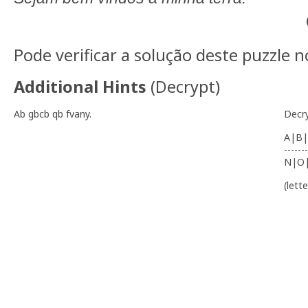
Pode verificar a solução deste puzzle 
Additional Hints
(
Decrypt
)
Ab gbcb qb fvany.
Decr
A|B|
-------
N|O
(lett