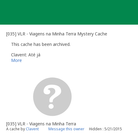
Skip
to
content
[035] VLR - Viagens na Minha Terra Mystery Cache
This cache has been archived.
Clavent: Até já
More
[035] VLR - Viagens na Minha Terra
A cache by
Clavent
Message this owner
Hidden : 5/21/2015