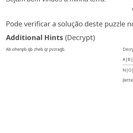
Pode verificar a solução deste puzzle 
Additional Hints
(
Decrypt
)
Ab ohenpb qb zheb qr pvzragb.
Decr
A|B|
-------
N|O
(lett