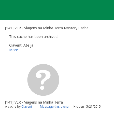
Skip
to
content
[141] VLR - Viagens na Minha Terra Mystery Cache
This cache has been archived.
Clavent: Até já
More
[141] VLR - Viagens na Minha Terra
A cache by
Clavent
Message this owner
Hidden : 5/21/2015