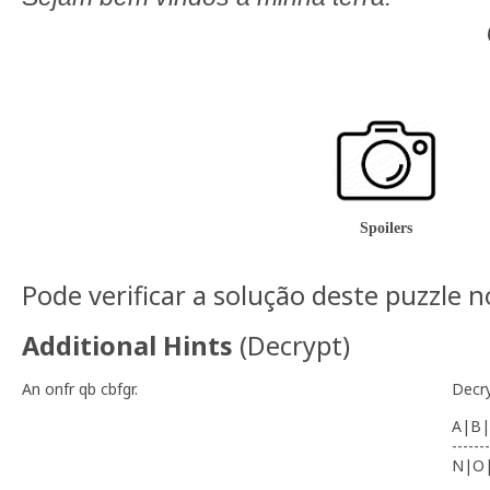
Spoilers
Pode verificar a solução deste puzzle 
Additional Hints
(
Decrypt
)
An onfr qb cbfgr.
Decr
A|B|
-------
N|O