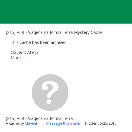
Skip
to
content
[215] VLR - Viagens na Minha Terra Mystery Cache
This cache has been archived.
Clavent: Até já
More
[215] VLR - Viagens na Minha Terra
A cache by
Clavent
Message this owner
Hidden : 5/25/2015