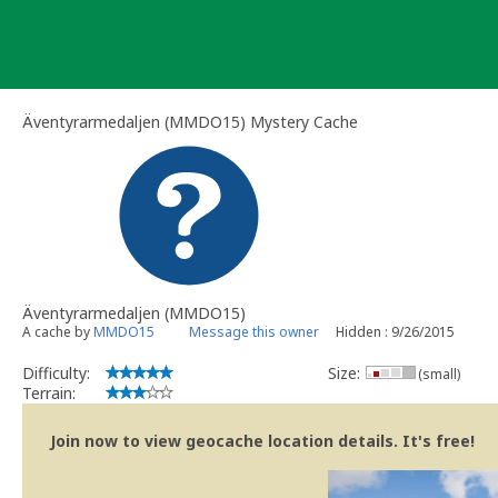
Skip
to
content
Äventyrarmedaljen (MMDO15) Mystery Cache
Äventyrarmedaljen (MMDO15)
A cache by
MMDO15
Message this owner
Hidden : 9/26/2015
Difficulty:
Size:
(small)
Terrain:
Join now to view geocache location details. It's free!