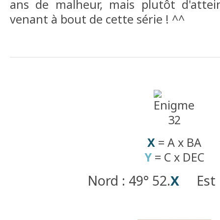
ans de malheur, mais plutôt d'attei
venant à bout de cette série ! ^^
X
= A x BA
Y
= C x DEC
Nord : 49° 52.
X
Est : 