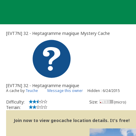
Skip
to
content
[EVT7N] 32 - Heptagramme magique Mystery Cache
[EVT7N] 32 - Heptagramme magique
A cache by
Teuche
Message this owner
Hidden : 6/24/2015
Difficulty:
Size:
(micro)
Terrain:
Join now to view geocache location details. It's free!