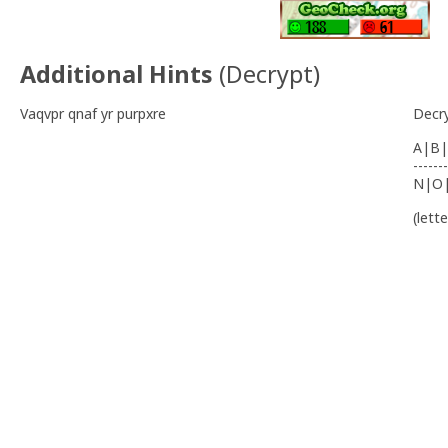
Additional Hints
(
Decrypt
)
Vaqvpr qnaf yr purpxre
Decr
A|B|
-------
N|O
(lett