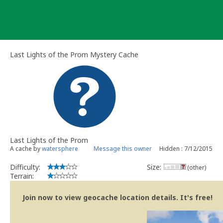
Skip
to
content
Last Lights of the Prom Mystery Cache
Last Lights of the Prom
A cache by
watersphere
Message this owner
Hidden : 7/12/2015
Difficulty:
Size:
(other)
Terrain:
Join now to view geocache location details. It's free!