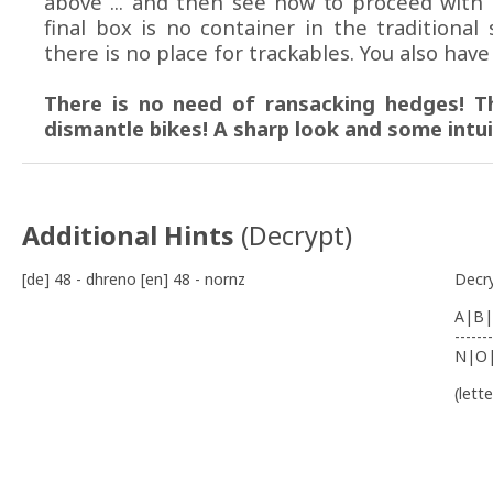
above ... and then see how to proceed with 
final box is no container in the traditional
there is no place for trackables. You also have
There is no need of ransacking hedges! T
dismantle bikes! A sharp look and some intu
Additional Hints
(
Decrypt
)
[de] 48 - dhreno [en] 48 - nornz
Decr
A|B|
-------
N|O
(lett