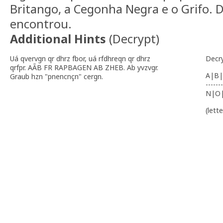
Britango, a Cegonha Negra e o Grifo. 
encontrou.
Additional Hints
(
Decrypt
)
Uá qvervgn qr dhrz fbor, uá rfdhreqn qr dhrz
Decr
qrfpr. AÃB FR RAPBAGEN AB ZHEB. Ab yvzvgr.
A|B|
Graub hzn "pnencnçn" cergn.
-------
N|O
(lett