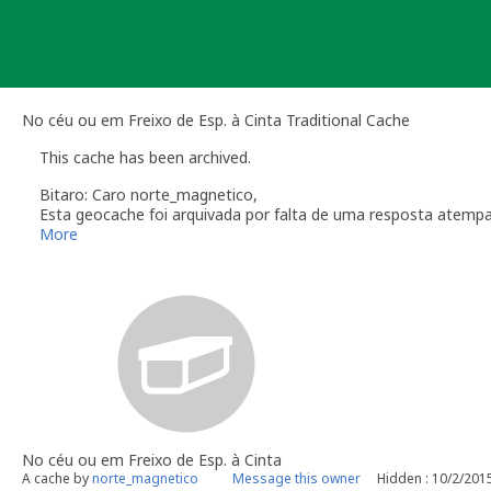
Skip
to
content
No céu ou em Freixo de Esp. à Cinta Traditional Cache
This cache has been archived.
Bitaro: Caro norte_magnetico,
Esta geocache foi arquivada por falta de uma resposta atemp
Relembro a secção das
Linhas de Orientação
que regulam a m
More
O dono da geocache é responsável por visitas à localização
Você é responsável por visitas ocasionais à sua geocach
quando alguém reporta um problema com a geocache (desap
"Precisa de Manutenção". Desactive temporariamente a s
geocache até que tenha resolvido o problema. É-lhe conc
do qual deverá verificar o estado da sua geocache. Se a 
temporariamente desactivada por um longo período de t
Se no local existe algum recipiente por favor recolha-o a 
Uma vez que se trata de um caso de falta de manutenção a s
No céu ou em Freixo de Esp. à Cinta
conta este arquivamento por falta de manutenção.
A cache by
norte_magnetico
Message this owner
Hidden : 10/2/201