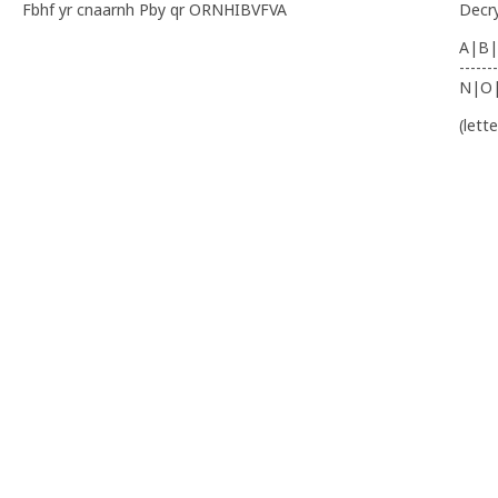
Fbhf yr cnaarnh Pby qr ORNHIBVFVA
Decr
A|B|
-------
N|O
(lett