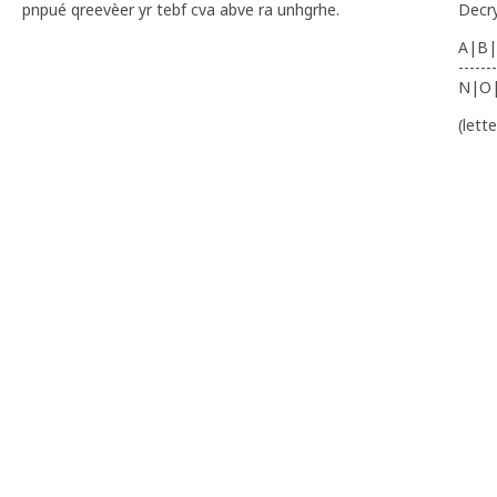
pnpué qreevèer yr tebf cva abve ra unhgrhe.
Decr
A|B|
-------
N|O
(lett