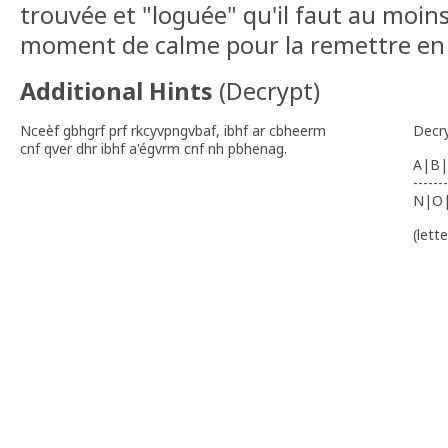
trouvée et "loguée" qu'il faut au moin
moment de calme pour la remettre en 
Additional Hints
(
Decrypt
)
Nceèf gbhgrf prf rkcyvpngvbaf, ibhf ar cbheerm
Decr
cnf qver dhr ibhf a'égvrm cnf nh pbhenag.
A|B|
-------
N|O
(lett