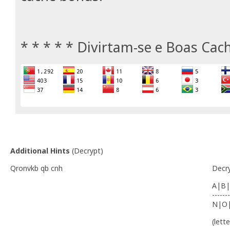
* * * * * Divirtam-se e Boas Cach
Additional Hints
(
Decrypt
)
Qronvkb qb cnh
Decr
A|B|
-------
N|O
(lett